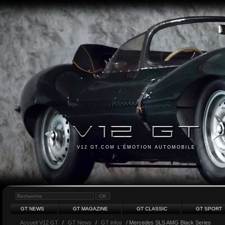
V12 GT.COM L'ÉMOTION AUTOMOBILE
GT NEWS
GT MAGAZINE
GT CLASSIC
GT SPORT
Accueil V12 GT
/
GT News
/
GT infos
/ Mercedes SLS AMG Black Series