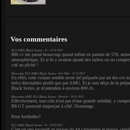
Vos commentaires
SLS AMG Black Series
- Jo - 13/11/2012
800 cv me parait beaucoup quand même en partant de 570, surto
atmosphérique. Et si ils y avaient ajouté des turbos ou un compres
crié au pêché !
Mercedes SLS AMG Black Series
- Iron Man - 12/11/2012
En effet, cette voiture semble avoir été préparée par un des ces t
(très) discutables plutôt que par AMG. Et je suis déçu de la prép
Black Series, je m'attendais à environ 800 ch.
Mercedes AMG SLS Black Series
- Horacio - 10/11/2012
Effectivement, tout cela n'est pas d'une grande subtilité, y compris
R8 GT passerait inaperçue à côté. Dommage.
Pour footballer?
SLS AMG Black Series
- Jo - 10/11/2012
C'est un peu excessif au niveau du kit carrosserie je trouve, certa