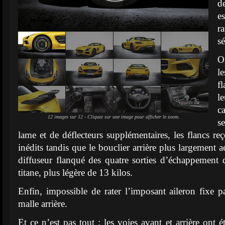
d
e
r
sé
O
le
f
l
c
12 images sur 12 - Cliquez sur une image pour afficher le zoom.
s
lame et de déflecteurs supplémentaires, les flancs re
inédits tandis que le bouclier arrière plus largement 
diffuseur flanqué des quatre sorties d’échappement 
titane, plus légère de 13 kilos.
Enfin, impossible de rater l’imposant aileron fixe p
malle arrière.
Et ce n’est pas tout : les voies avant et arrière ont é