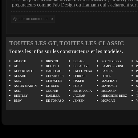
préparateurs comme Fab Design ou Hamann qui s'acharnent sur l
TOUTES LES GT, TOUTES LES CLASSIC
Toutes les infos sur les constructeurs et les modèles.
ABARTH
BRISTOL
DELAGE
KOENIGSEGG
N
AC
BUGATTI
DELAHAYE
LAMBORGHINI
P
ALFA ROMEO
CADILLAC
FACEL VEGA
LANCIA
ALLARD
CHEVROLET
FERRARI
LOTUS
AMG
CHRYSLER
FISKER
MASERATI
ASTON MARTIN
CITROEN
FORD
MAYBACH
AUDI
COOPER
ISO RIVOLTA
MCLAREN
BENTLEY
DAIMLER
JAGUAR
MERCEDES BENZ
BMW
DE TOMASO
JENSEN
MORGAN