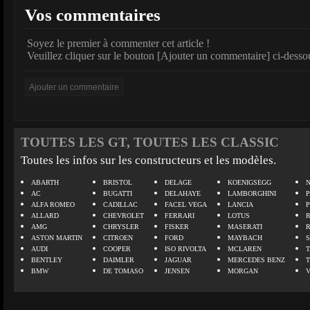
Vos commentaires
Soyez le premier à commenter cet article !
Veuillez cliquer sur le bouton [Ajouter un commentaire] ci-desso
TOUTES LES GT, TOUTES LES CLASSIC
Toutes les infos sur les constructeurs et les modèles.
ABARTH
BRISTOL
DELAGE
KOENIGSEGG
N
AC
BUGATTI
DELAHAYE
LAMBORGHINI
P
ALFA ROMEO
CADILLAC
FACEL VEGA
LANCIA
ALLARD
CHEVROLET
FERRARI
LOTUS
AMG
CHRYSLER
FISKER
MASERATI
ASTON MARTIN
CITROEN
FORD
MAYBACH
AUDI
COOPER
ISO RIVOLTA
MCLAREN
BENTLEY
DAIMLER
JAGUAR
MERCEDES BENZ
BMW
DE TOMASO
JENSEN
MORGAN