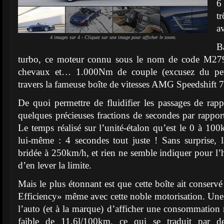
6
t
av
4 images sur 4 - Cliquez sur une image pour afficher le zoom.
B
turbo, ce moteur connu sous le nom de code M27
chevaux et… 1.000Nm de couple (excusez du peu)
travers la fameuse boîte de vitesses AMG Speedshift 
De quoi permettre de fluidifier les passages de rapp
quelques précieuses fractions de secondes par rappor
Le temps réalisé sur l’unité-étalon qu’est le 0 à 100
lui-même : 4 secondes tout juste ! Sans surprise, l
bridée à 250km/h, et rien ne semble indiquer pour l’h
d’en lever la limite.
Mais le plus étonnant est que cette boîte ait conser
Efficiency» même avec cette noble motorisation. Une
l’auto (et à la marque) d’afficher une consommatio
faible de 11,6l/100km, ce qui se traduit par 