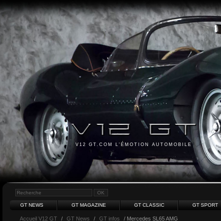
V12 GT.COM L'ÉMOTION AUTOMOBILE
GT NEWS
GT MAGAZINE
GT CLASSIC
GT SPORT
Accueil V12 GT
/
GT News
/
GT infos
/ Mercedes SL65 AMG