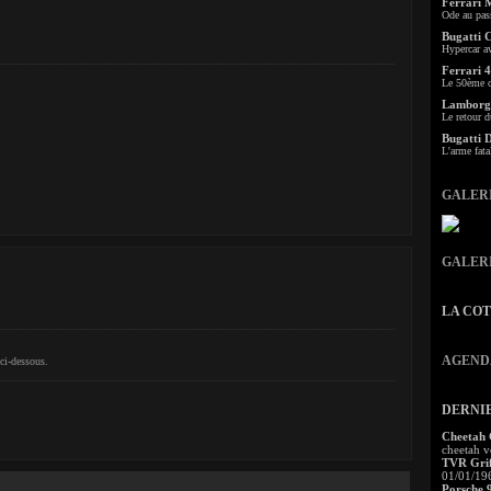
Ferrari 
Ode au pas
Bugatti 
Hypercar a
Ferrari 4
Le 50ème c
Lamborgh
Le retour d
Bugatti 
L'arme fata
GALER
GALER
LA CO
AGEND
ci-dessous.
DERNI
Cheetah
cheetah v
TVR Grif
01/01/19
Porsche 