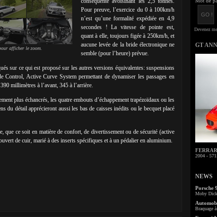
conséquente avoisinant les 2,5 tonnes.
Mot de pa
Pour preuve, l’exercice du 0 à 100km/h
n’est qu’une formalité expédiée en 4,9
secondes ! La vitesse de pointe est,
quant à elle, toujours figée à 250km/h, et
aucune levée de la bride électronique ne
GT AN
our afficher le zoom.
semble (pour l’heure) prévue.
és sur ce qui est proposé sur les autres versions équivalentes: suspensions
 Control, Active Curve System permettant de dynamiser les passages en
90 millimètres à l’avant, 345 à l’arrière.
rgement plus échancrés, les quatre embouts d’échappement trapézoïdaux ou les
s du détail apprécieront aussi les bas de caisses inédits ou le becquet placé
 que ce soit en matière de confort, de divertissement ou de sécurité (active
ecouvert de cuir, marié à des inserts spécifiques et à un pédalier en aluminium.
FERRARI 
2004 - 571
NEWS
Porsche 
Moby Dick 
Automobi
Braquage à 