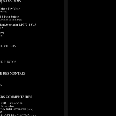
Monza SP1 & SP2
sé
Chiron Sky View
vec vue
88 Pista Spider
abriolet de la marque
ini Aventador LP770-4 SVJ
u J
Divo
le ?
IE VIDEOS
IE PHOTOS
TE DES MONTRES
A
ERS COMMENTAIRES
 G601
- jamijoe
(5/04)
oiture suisse
fith 2018
- 01/01/1967
(14/10)
67
991 GT2 RS
- 01/01/1967
(14/10)