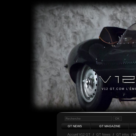
V12 GT.COM L'É
GT NEWS
GT MAGAZINE
Accueil V12 GT
/
GT News
/
GT infos
/ 