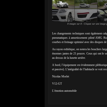
8 images sur 8 - Cliquez sur une image p
Les changements techniques sont également calqu
pneumatiques à amortissement piloté AMG Ride
courbes et freinage optimisé avec des disques de 3
Au rayon esthétique, on notera les boucliers la
énormes jantes de 21 pouces. Ceux qui ont le sen
au dessus de la lunette arrière.
A bord, l’équipement est évidemment pléthorique,
et passive). L’intégralité de l’habitacle se voit r
Nicolas Morlet
V12-GT
L’émotion automobile