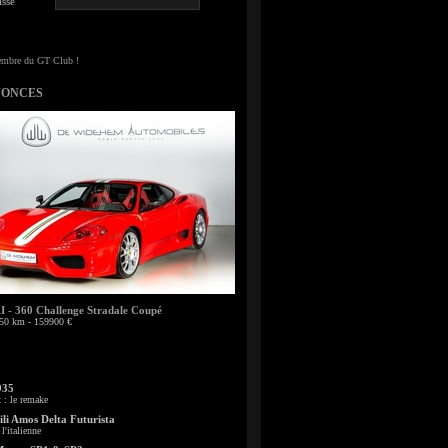
sse
NONCES
- 360 Challenge Stradale Coupé
50 km - 159900 €
935
: le remake
li Amos Delta Futurista
l'italienne