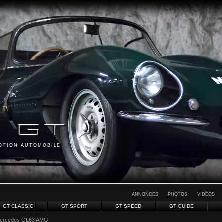
MOTION AUTOMOBILE
ANNONCES
PHOTOS
VIDÉOS
GT CLASSIC
GT SPORT
GT SPEED
GT GUIDE
Mercedes GL63 AMG