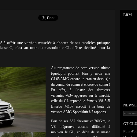
BRM
é à offrir une version musclée à chacun de ses modèles puisque
lasse G, c’est au tour du mastodonte GL d’être décliné pour la
Au programme de cette version ultime
(quoiqu’il pourrait bien y avoir une
GL65 AMG encore un cran au dessus) :
du connu, du connu et encore du connu !
En effet, à l’instar des dernières
variantes «63» apparues sur le marché,
celle du GL reprend le fameux V8 5.5l
NEWSLET
Biturbo M157 associé à la boîte de
vitesses AMG Speedshift à 7 rapports.
Fort de ses 557 chevaux et 760Nm, le
GT CL
V8 n’éprouve aucune difficulté à
Nom d'uti
mouvoir le GL, en dépit de sa masse