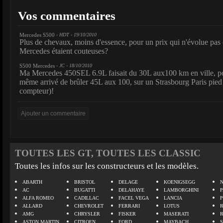
Vos commentaires
Mercedes S500
- HDT - 19/10/2010
Plus de chevaux, moins d'essence, pour un prix qui n'évolue pas o
Mercedes étaient couteuses?
S500 Mercedes
- JC - 18/10/2010
Ma Mercedes 450SEL 6.9L faisait du 30L aux100 km en ville, po
même arrivé de brûler 45L aux 100, sur un Strasbourg Paris pied
compteur)!
TOUTES LES GT, TOUTES LES CLASSIC
Toutes les infos sur les constructeurs et les modèles.
ABARTH
BRISTOL
DELAGE
KOENIGSEGG
N
AC
BUGATTI
DELAHAYE
LAMBORGHINI
P
ALFA ROMEO
CADILLAC
FACEL VEGA
LANCIA
ALLARD
CHEVROLET
FERRARI
LOTUS
AMG
CHRYSLER
FISKER
MASERATI
ASTON MARTIN
CITROEN
FORD
MAYBACH