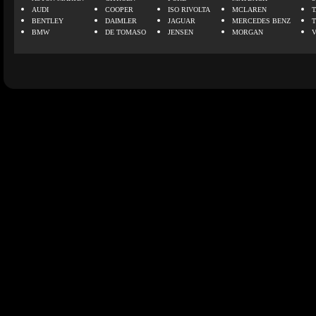
AUDI
COOPER
ISO RIVOLTA
MCLAREN
BENTLEY
DAIMLER
JAGUAR
MERCEDES BENZ
BMW
DE TOMASO
JENSEN
MORGAN