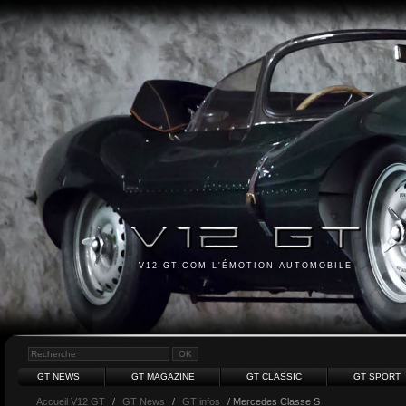
V12 GT.COM L'ÉMOTION AUTOMOBILE
GT NEWS
GT MAGAZINE
GT CLASSIC
GT SPORT
Accueil V12 GT
/
GT News
/
GT infos
/ Mercedes Classe S