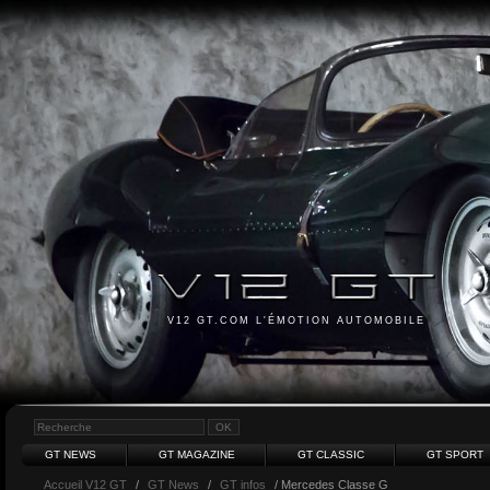
V12 GT.COM L'ÉMOTION AUTOMOBILE
GT NEWS
GT MAGAZINE
GT CLASSIC
GT SPORT
Accueil V12 GT
/
GT News
/
GT infos
/ Mercedes Classe G