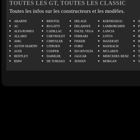
TOUTES LES GT, TOUTES LES CLASSIC
Toutes les infos sur les constructeurs et les modèles.
ABARTH
BRISTOL
DELAGE
KOENIGSEGG
N
AC
BUGATTI
DELAHAYE
LAMBORGHINI
P
ALFA ROMEO
CADILLAC
FACEL VEGA
LANCIA
ALLARD
CHEVROLET
FERRARI
LOTUS
AMG
CHRYSLER
FISKER
MASERATI
ASTON MARTIN
CITROEN
FORD
MAYBACH
AUDI
COOPER
ISO RIVOLTA
MCLAREN
BENTLEY
DAIMLER
JAGUAR
MERCEDES BENZ
BMW
DE TOMASO
JENSEN
MORGAN