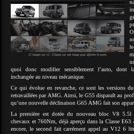
n
i
g
p
O
n
l
m
12 images sur 12 - Cliquez sur une image pour afficher le zoom.
u
quoi donc modifier sensiblement l’auto, dont l
inchangée au niveau mécanique.
Ce qui évolue en revanche, ce sont les versions 
retravaillées par AMG. Ainsi, le G55 disparaît au pr
qu’une nouvelle déclinaison G65 AMG fait son appari
La première est dotée du nouveau bloc V8 5.5l 
chevaux et 760Nm, déjà aperçu dans la Classe E63
encore, le second fait carrément appel au V12 6 li