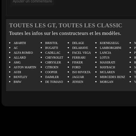
TOUTES LES GT, TOUTES LES CLASSIC
Toutes les infos sur les constructeurs et les modèles.
ABARTH
BRISTOL
DELAGE
KOENIGSEGG
N
AC
BUGATTI
DELAHAYE
LAMBORGHINI
P
ALFA ROMEO
CADILLAC
FACEL VEGA
LANCIA
ALLARD
CHEVROLET
FERRARI
LOTUS
AMG
CHRYSLER
FISKER
MASERATI
ASTON MARTIN
CITROEN
FORD
MAYBACH
AUDI
COOPER
ISO RIVOLTA
MCLAREN
BENTLEY
DAIMLER
JAGUAR
MERCEDES BENZ
BMW
DE TOMASO
JENSEN
MORGAN