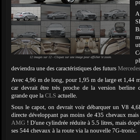
p
A
S
B
m
u
C
12 images sur 12 - Cliquez sur une image pour afficher le zoom.
p
deviendra une des caractéristiques des futurs
Mercede
Avec 4,96 m de long, pour 1,95 m de large et 1,44 m
car devrait être très proche de la version berline
grande que la
CLS
actuelle.
Sous le capot, on devrait voir débarquer un V8 4,6l
directe développant pas moins de 435 chevaux mais
AMG
! D'une cylindrée réduite à 5.5 litres, mais dopé
ses 544 chevaux à la route via la nouvelle 7G-tronic.