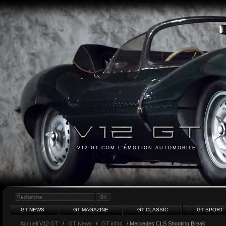
V12 GT.COM L'ÉMOTION AUTOMOBILE
GT NEWS
GT MAGAZINE
GT CLASSIC
GT SPORT
Accueil V12 GT
/
GT News
/
GT infos
/ Mercedes CLS Shooting Break