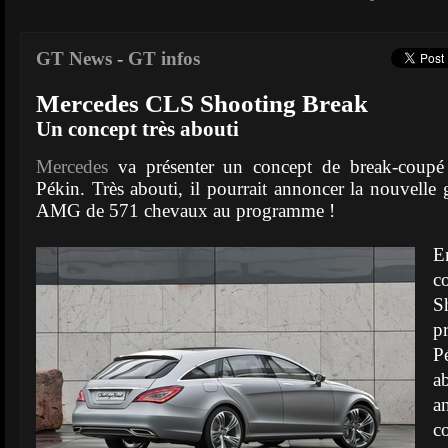
GT News
-
GT infos
Mercedes CLS Shooting Break
Un concept très abouti
Mercedes
va présenter un concept de break-coupé
Pékin. Très abouti, il pourrait annoncer la nouvelle 
AMG de 571 chevaux au programme !
E
c
S
p
P
a
c