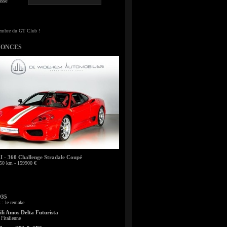
sse
NONCES
- 360 Challenge Stradale Coupé
50 km - 159900 €
935
: le remake
li Amos Delta Futurista
l'italienne