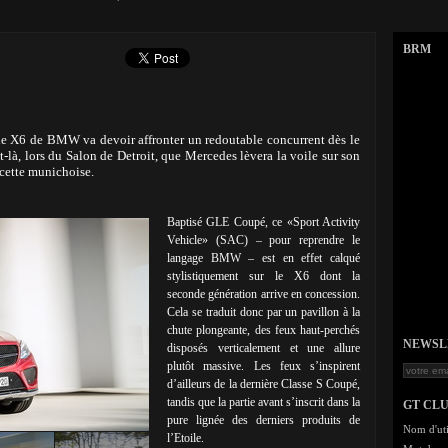
BRM
 le X6 de BMW va devoir affronter un redoutable concurrent dès le
t-là, lors du Salon de Detroit, que Mercedes lèvera la voile sur son
cette munichoise.
Baptisé GLE Coupé, ce «Sport Activity
Vehicle» (SAC) – pour reprendre le
langage BMW – est en effet calqué
stylistiquement sur le X6 dont la
seconde génération arrive en concession.
Cela se traduit donc par un pavillon à la
chute plongeante, des feux haut-perchés
NEWSLET
disposés verticalement et une allure
plutôt massive. Les feux s’inspirent
d’ailleurs de la dernière Classe S Coupé,
tandis que la partie avant s’inscrit dans la
GT CL
pure lignée des derniers produits de
Nom d'uti
l’Etoile.