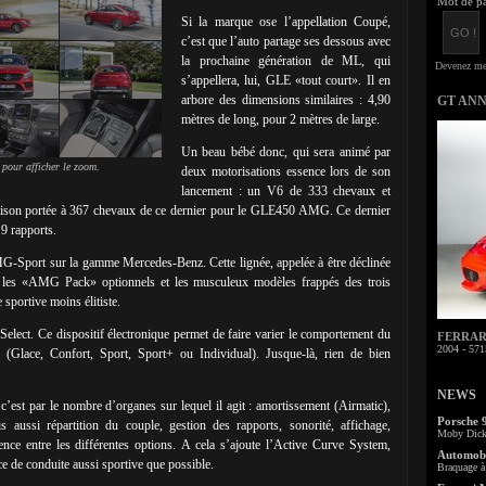
Mot de pa
Si la marque ose l’appellation Coupé,
c’est que l’auto partage ses dessous avec
la prochaine génération de ML, qui
s’appellera, lui, GLE «tout court». Il en
arbore des dimensions similaires : 4,90
GT AN
mètres de long, pour 2 mètres de large.
Un beau bébé donc, qui sera animé par
 pour afficher le zoom.
deux motorisations essence lors de son
lancement : un V6 de 333 chevaux et
aison portée à 367 chevaux de ce dernier pour le GLE450 AMG. Ce dernier
 9 rapports.
 AMG-Sport sur la gamme Mercedes-Benz. Cette lignée, appelée à être déclinée
e les «AMG Pack» optionnels et les musculeux modèles frappés des trois
 sportive moins élitiste.
lect. Ce dispositif électronique permet de faire varier le comportement du
FERRARI 
2004 - 571
 (Glace, Confort, Sport, Sport+ ou Individual). Jusque-là, rien de bien
NEWS
’est par le nombre d’organes sur lequel il agit : amortissement (Airmatic),
Porsche 
s aussi répartition du couple, gestion des rapports, sonorité, affichage,
Moby Dick 
nce entre les différentes options. A cela s’ajoute l’Active Curve System,
Automobi
ce de conduite aussi sportive que possible.
Braquage à 