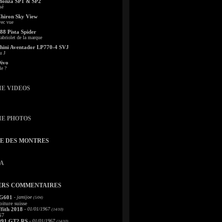
Monza SP1 & SP2
sé
Chiron Sky View
vec vue
88 Pista Spider
abriolet de la marque
ini Aventador LP770-4 SVJ
u J
Divo
le ?
IE VIDEOS
IE PHOTOS
TE DES MONTRES
A
ERS COMMENTAIRES
 G601
- jamijoe
(5/04)
oiture suisse
fith 2018
- 01/01/1967
(14/10)
67
991 GT2 RS
- 01/01/1967
(14/10)