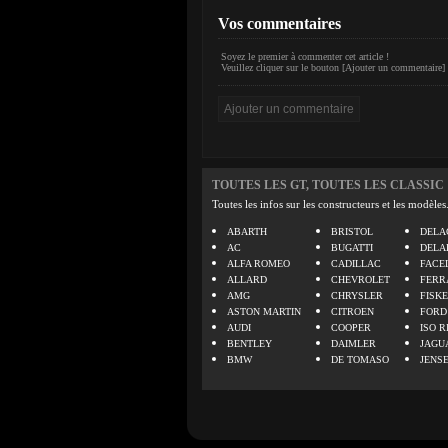
Vos commentaires
Soyez le premier à commenter cet article !
Veuillez cliquer sur le bouton [Ajouter un commentaire] 
TOUTES LES GT, TOUTES LES CLASSIC
Toutes les infos sur les constructeurs et les modèles
ABARTH
BRISTOL
DELA
AC
BUGATTI
DELA
ALFA ROMEO
CADILLAC
FACE
ALLARD
CHEVROLET
FERR
AMG
CHRYSLER
FISK
ASTON MARTIN
CITROEN
FORD
AUDI
COOPER
ISO R
BENTLEY
DAIMLER
JAGU
BMW
DE TOMASO
JENS