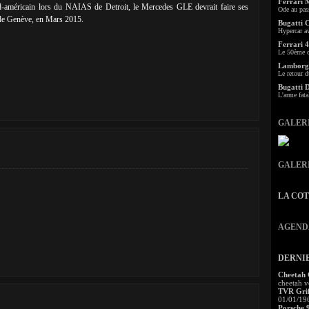
Ferrari 
rd-américain lors du NAIAS de Detroit, le Mercedes GLE devrait faire ses
Ode au pas
 de Genève, en Mars 2015.
Bugatti 
Hypercar a
Ferrari 4
Le 50ème c
Lamborgh
Le retour d
Bugatti 
L'arme fata
GALER
GALER
LA CO
AGEND
DERNI
Cheetah
cheetah v
TVR Grif
01/01/19
Porsche 