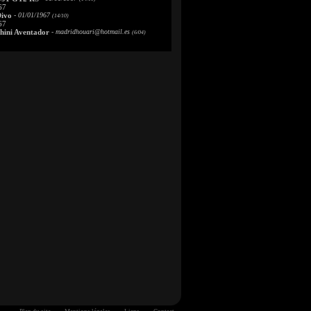
67
Divo
- 01/01/1967
(14/10)
67
ini Aventador
-
madridhouari@hotmail.es
(6/04)