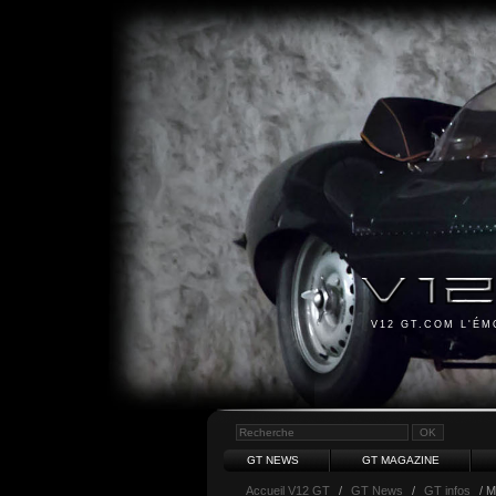
V12 GT.COM L'É
GT NEWS
GT MAGAZINE
Accueil V12 GT
/
GT News
/
GT infos
/ M