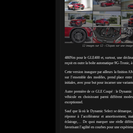
12 images sur 12 - Cliquez sur une image
480Nm pour le GLE400 et, surtout, une déclin
reçoit en outre la boîte automatique 9G-Tronic, à
Cette version inaugure par ailleurs la finition
sur l’ensemble des modèles, prend place entr
initiales, avec pour but pour incarner une variante
Autre première de ce GLE Coupé : le Dynamic Se
véhicule en choisissant parmi différent modes
exceptionnel.
Sauf que là où le Dynamic Select se démarque, c
réponse à l’accélérateur et amortissement, mai
éclairage,… De quoi marquer une réelle différe
favorisant l’agilité en courbes pour une expérien