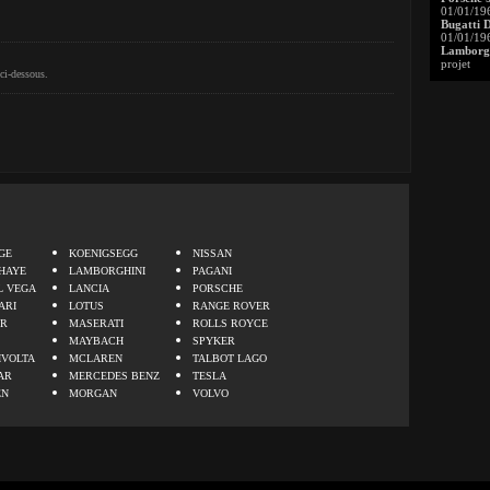
01/01/19
Bugatti 
01/01/19
Lamborgh
projet
ci-dessous.
.
GE
KOENIGSEGG
NISSAN
HAYE
LAMBORGHINI
PAGANI
L VEGA
LANCIA
PORSCHE
ARI
LOTUS
RANGE ROVER
ER
MASERATI
ROLLS ROYCE
MAYBACH
SPYKER
IVOLTA
MCLAREN
TALBOT LAGO
AR
MERCEDES BENZ
TESLA
EN
MORGAN
VOLVO