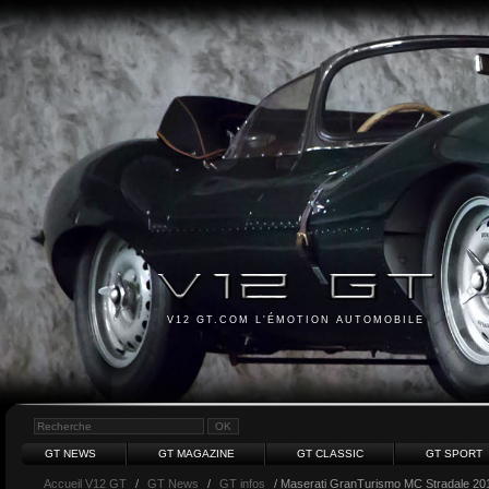
V12 GT.COM L'ÉMOTION AUTOMOBILE
GT NEWS
GT MAGAZINE
GT CLASSIC
GT SPORT
Accueil V12 GT
/
GT News
/
GT infos
/ Maserati GranTurismo MC Stradale 20