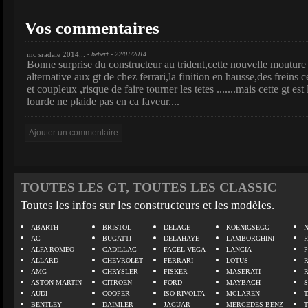
Vos commentaires
mc sradale 2014...
- bebert - 22/01/2014
Bonne surprise du constructeur au trident,cette nouvelle mouture
alternative aux gt de chez ferrari,la finition en hausse,des freins
et coupleux ,risque de faire tourner les tetes .......mais cette gt 
lourde ne plaide pas en ca faveur....
TOUTES LES GT, TOUTES LES CLASSIC
Toutes les infos sur les constructeurs et les modèles.
ABARTH
BRISTOL
DELAGE
KOENIGSEGG
N
AC
BUGATTI
DELAHAYE
LAMBORGHINI
P
ALFA ROMEO
CADILLAC
FACEL VEGA
LANCIA
ALLARD
CHEVROLET
FERRARI
LOTUS
AMG
CHRYSLER
FISKER
MASERATI
ASTON MARTIN
CITROEN
FORD
MAYBACH
AUDI
COOPER
ISO RIVOLTA
MCLAREN
BENTLEY
DAIMLER
JAGUAR
MERCEDES BENZ