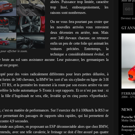
Mot de pa
aînées. Puissance trop limitée, caractère
trop lissé, embourgeoisement, les
raisons sont nombreuses.
On ne vous fera pourtant pas croire que
les nouvelles arrivées vous renvoient
GT AN
deux décennies en arrière, non. Mais
avec 340 chevaux chacune, on retrouve
enfin un peu de cette folie qui animait les
voitures précitées. Entretemps, la
 pour afficher le zoom.
technique a considérablement évolué, et
e brute au sol sans assistance aucune. Leur puissance, les germaniques la
ur est propre.
pté pour des voies radicalement différentes pour leurs petites délurées, à
t fortes de 340 chevaux, la BMW les sort d’un six-cylindre en ligne de 3.0l
a TT RS, et la première les transmet à la route par son essieu arrière via une
éfère la boîte automatique S-Tronic à sept rapports. Et ce n’est pas tout : si
FERRARI 
a fille d’Ingolstadt ne sera, elle, livrable qu’en cinq portes «Sportback».
2004 - 571
NEWS
, c’est en matière de performances. Sur l’exercice du 0 à 100km/h la RS3 se
e permettant des passages de rapports ultra rapides, qui lui permettent de
Porsche 
Moby Dick 
 contre 4,9 secondes.
rté totale aux pilotes, en proposant un ESP déconnectable alors que chez BMW,
Automobi
Braquage à 
tendu, avec une telle cavalerie, le freinage se doit d’être assuré pas quatre