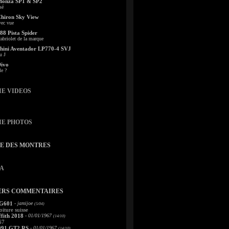
Monza SP1 & SP2
sé
Chiron Sky View
vec vue
88 Pista Spider
abriolet de la marque
ini Aventador LP770-4 SVJ
u J
Divo
le ?
IE VIDEOS
IE PHOTOS
TE DES MONTRES
A
ERS COMMENTAIRES
 G601
- jamijoe
(5/04)
oiture suisse
fith 2018
- 01/01/1967
(14/10)
67
991 GT2 RS
- 01/01/1967
(14/10)