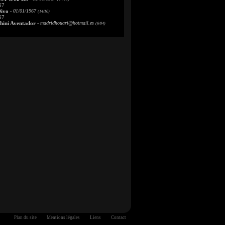
67
Divo
- 01/01/1967
(14/10)
67
ini Aventador
-
madridhouari@hotmail.es
(6/04)
Plan du site
Mentions légales
Liens
Contact