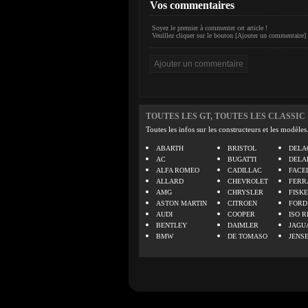
Vos commentaires
Soyez le premier à commenter cet article !
Veuillez cliquer sur le bouton [Ajouter un commentaire] 
TOUTES LES GT, TOUTES LES CLASSIC
Toutes les infos sur les constructeurs et les modèles
ABARTH
BRISTOL
DELA
AC
BUGATTI
DELA
ALFA ROMEO
CADILLAC
FACE
ALLARD
CHEVROLET
FERR
AMG
CHRYSLER
FISK
ASTON MARTIN
CITROEN
FORD
AUDI
COOPER
ISO R
BENTLEY
DAIMLER
JAGU
BMW
DE TOMASO
JENS