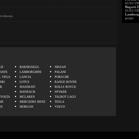
01/01/19
Bugatti 
01/01/19
Lamborgh
ci-dessous.
projet
.
GE
KOENIGSEGG
NISSAN
HAYE
LAMBORGHINI
PAGANI
L VEGA
LANCIA
PORSCHE
ARI
LOTUS
RANGE ROVER
ER
MASERATI
ROLLS ROYCE
MAYBACH
SPYKER
IVOLTA
MCLAREN
TALBOT LAGO
AR
MERCEDES BENZ
TESLA
EN
MORGAN
VOLVO