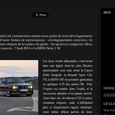
BRM
nées les constructeurs aiment nous parler de leurs développements
u d’autre formes de motorisations «écologiquement correctes», ils
ement disparu de la surface du globe : les sportives compactes. Deux
e trouvés : l’Audi RS3 et la BMW Série 1 M.
Les deux rivales allemandes s’inscrivent
dans une lignée dont les plus illustres
représentants sont sans doute la Lancia
Delta Integrale, la Renault Sport Clio
V6, la BMW M3 de première génération
ou quelques GTI des années 80. Puis
NEWSLET
l’espèce est tombée dans l’oubli, et la
succession attendue n’est jamais arrivée.
Alors bien sûr, les blasons GTI et autres
existaient toujours, mais n’affichaient
GT CL
plus ce tempérament rageur, téméraire,
Nom d'uti
voire même délicat parfois de leurs