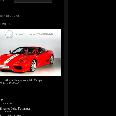
sse
NONCES
- 360 Challenge Stradale Coupé
50 km - 159900 €
935
: le remake
li Amos Delta Futurista
l'italienne