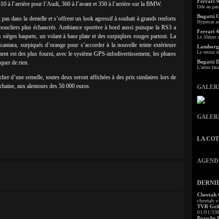
Ferrari 
0 à l’arrière pour l’Audi, 360 à l’avant et 350 à l’arrière sur la BMW.
Ode au pas
Bugatti 
pas dans la dentelle et s’offrent un look agressif à souhait à grands renforts
Hypercar a
 boucliers plus échancrés. Ambiance sportive à bord aussi puisque la RS3 a
Ferrari 4
s sièges baquets, un volant à base plate et des surpiqûres rouges partout. La
Le 50ème c
lcantara, surpiqués d’orange pour s’accorder à la nouvelle teinte extérieure
Lamborgh
Le retour d
nt est des plus fourni, avec le système GPS-infodivertissement, les phares
Bugatti 
quer de rien.
L'arme fata
her d’une semelle, toutes deux seront affichées à des prix similaires lors de
chaine, aux alentours des 50.000 euros.
GALER
GALER
LA CO
AGEND
DERNI
Cheetah
cheetah v
TVR Grif
01/01/19
Porsche 