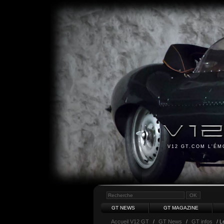
V12 GT.COM L'É
GT NEWS
GT MAGAZINE
Accueil V12 GT
/
GT News
/
GT infos
/ L