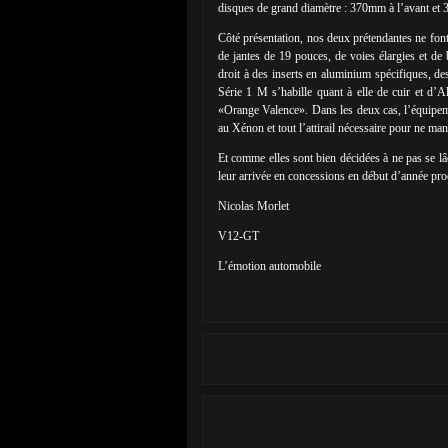
disques de grand diamètre : 370mm à l’avant et 31
Côté présentation, nos deux prétendantes ne font 
de jantes de 19 pouces, de voies élargies et de
droit à des inserts en aluminium spécifiques, de
Série 1 M s’habille quant à elle de cuir et d’A
«Orange Valence». Dans les deux cas, l’équipeme
au Xénon et tout l’attirail nécessaire pour ne man
Et comme elles sont bien décidées à ne pas se lâc
leur arrivée en concessions en début d’année pro
Nicolas Morlet
V12-GT
L’émotion automobile