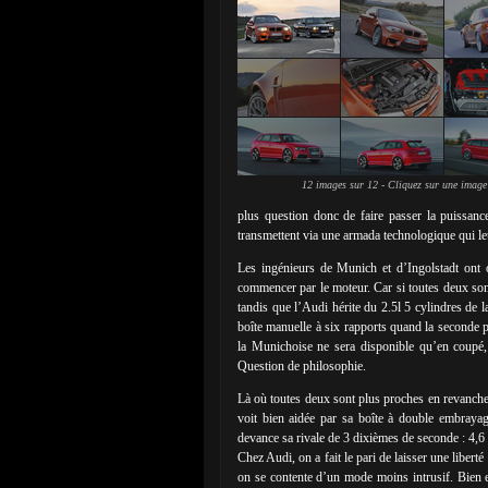
12 images sur 12 - Cliquez sur une image
plus question donc de faire passer la puissanc
transmettent via une armada technologique qui le
Les ingénieurs de Munich et d’Ingolstadt ont o
commencer par le moteur. Car si toutes deux son
tandis que l’Audi hérite du 2.5l 5 cylindres de l
boîte manuelle à six rapports quand la seconde pr
la Munichoise ne sera disponible qu’en coupé, l
Question de philosophie.
Là où toutes deux sont plus proches en revanche
voit bien aidée par sa boîte à double embrayag
devance sa rivale de 3 dixièmes de seconde : 4,6
Chez Audi, on a fait le pari de laisser une libe
on se contente d’un mode moins intrusif. Bien en