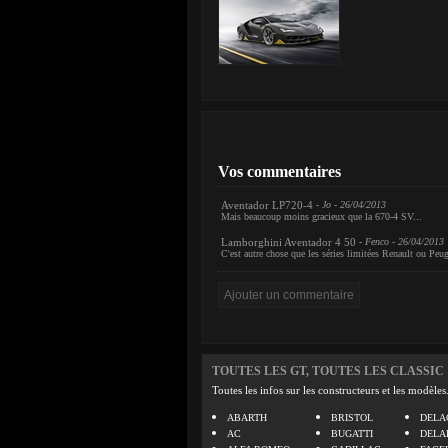
Vos commentaires
Aventador LP720-4
- Jo - 26/04/2013
Mais beaucoup moins gracieux que la 670-4 SV...
Lamborghini Aventador 4 50
- Fenco - 26/04/2013
C'est autre chose que les séries limitées Renault ou Peu
TOUTES LES GT, TOUTES LES CLASSIC
Toutes les infos sur les constructeurs et les modèles
ABARTH
BRISTOL
DELA
AC
BUGATTI
DELA