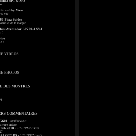
Monza SP1 & SP2
sé
Chiron Sky View
vec vue
88 Pista Spider
abriolet de la marque
ini Aventador LP770-4 SVJ
u J
Divo
le ?
IE VIDEOS
IE PHOTOS
TE DES MONTRES
A
ERS COMMENTAIRES
 G601
- jamijoe
(5/04)
oiture suisse
fith 2018
- 01/01/1967
(14/10)
67
991 GT2 RS
- 01/01/1967
(14/10)