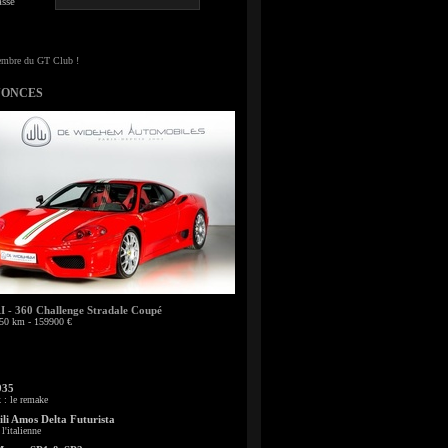
sse
NONCES
- 360 Challenge Stradale Coupé
50 km - 159900 €
935
: le remake
li Amos Delta Futurista
l'italienne