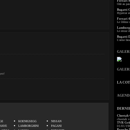
Ferrari 
Ode au pas
Bugatti 
Hypercar a
Ferrari 4
Le 50ème c
Lamborgh
Le retour d
Bugatti 
L'arme fata
GALER
GALER
geot!
LA CO
AGEND
DERNI
.
Cheetah
cheetah v
GE
KOENIGSEGG
NISSAN
TVR Grif
HAYE
LAMBORGHINI
PAGANI
01/01/19
Porsche 