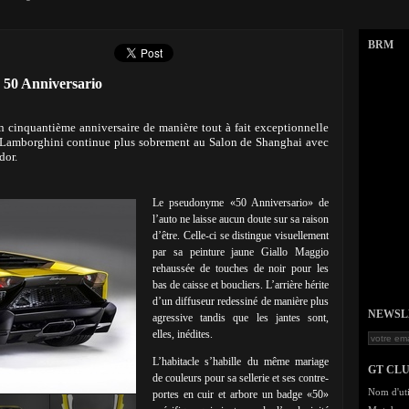
BRM
 50 Anniversario
n cinquantième anniversaire de manière tout à fait exceptionnelle
 Lamborghini continue plus sobrement au Salon de Shanghai avec
dor.
Le pseudonyme «50 Anniversario» de
l’auto ne laisse aucun doute sur sa raison
d’être. Celle-ci se distingue visuellement
par sa peinture jaune Giallo Maggio
rehaussée de touches de noir pour les
bas de caisse et boucliers. L’arrière hérite
d’un diffuseur redessiné de manière plus
NEWSLET
agressive tandis que les jantes sont,
elles, inédites.
L’habitacle s’habille du même mariage
GT CL
de couleurs pour sa sellerie et ses contre-
Nom d'uti
portes en cuir et arbore un badge «50»