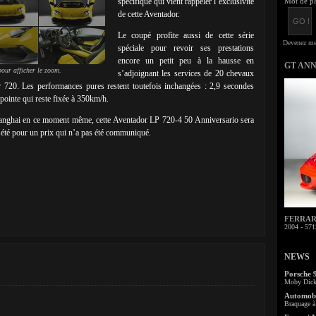
spécifique qui vient rappeler l’exclusivité
Mot de pa
de cette Aventador.
Le coupé profite aussi de cette série
spéciale pour revoir ses prestations
encore un petit peu à la hausse en
GT AN
our afficher le zoom.
s’adjoignant les services de 20 chevaux
 720. Les performances pures restent toutefois inchangées : 2,9 secondes
pointe qui reste fixée à 350km/h.
anghai en ce moment même, cette Aventador LP 720-4 50 Anniversario sera
 été pour un prix qui n’a pas été communiqué.
FERRARI 
2004 - 571
NEWS
Porsche 
Moby Dick 
Automobi
Braquage à 