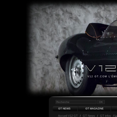
V12 GT.COM L'É
GT NEWS
GT MAGAZINE
Accueil V12 GT
/
GT News
/
GT infos
/ L