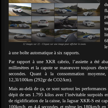
d
f
p
su
t
l
6
12 images sur 22 - Cliquez sur une image pour afficher le zoom.
l
à une boîte automatique à six rapports.
Par rapport à une XKR cabrio, l’assiette a été aba
millimètres et la capote se manœuvre toujours élect
secondes. Quant à la consommation moyenne, 
12,3l/100km (292gr de CO2/km).
Mais au-delà de ça, ce sont surtout les performances 
dépit de ses 1.795 kilos avec l’inévitable surpoids e
de rigidification de la caisse, la Jaguar XKR-S est cap
100km/h en 4,4 secondes, et même les 180km/h en 