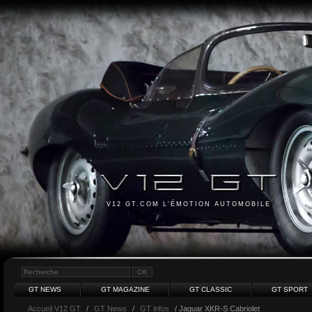
V12 GT.COM L'ÉMOTION AUTOMOBILE
GT NEWS
GT MAGAZINE
GT CLASSIC
GT SPORT
Accueil V12 GT
/
GT News
/
GT infos
/ Jaguar XKR-S Cabriolet