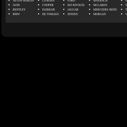
ASTON MARTIN
CITROEN
FORD
MAYBACH
AUDI
COOPER
ISO RIVOLTA
MCLAREN
BENTLEY
DAIMLER
JAGUAR
MERCEDES BENZ
BMW
DE TOMASO
JENSEN
MORGAN