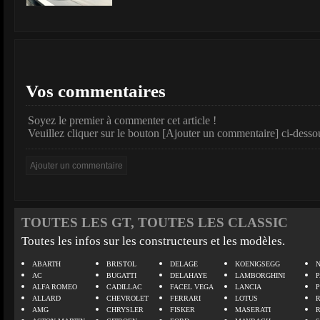
Vos commentaires
Soyez le premier à commenter cet article !
Veuillez cliquer sur le bouton [Ajouter un commentaire] ci-desso
TOUTES LES GT, TOUTES LES CLASSIC
Toutes les infos sur les constructeurs et les modèles.
ABARTH
BRISTOL
DELAGE
KOENIGSEGG
N
AC
BUGATTI
DELAHAYE
LAMBORGHINI
P
ALFA ROMEO
CADILLAC
FACEL VEGA
LANCIA
ALLARD
CHEVROLET
FERRARI
LOTUS
AMG
CHRYSLER
FISKER
MASERATI