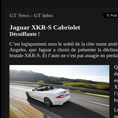
GT News
-
GT infos
Jaguar XKR-S Cabriolet
Décoiffante !
C’est logiquement sous le soleil de la côte ouest amé
Angeles, que Jaguar a choisi de présenter la déclin
brutale XKR-S. Et l’auto ne s’est pas assagie en perdant
Q
d
e
X
l
h
L
m