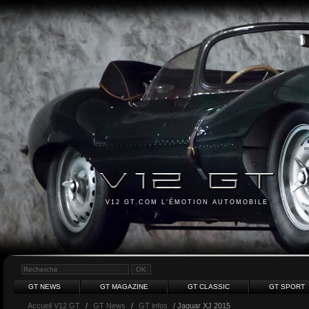
V12 GT.COM L'ÉMOTION AUTOMOBILE
GT NEWS
GT MAGAZINE
GT CLASSIC
GT SPORT
Accueil V12 GT
/
GT News
/
GT infos
/ Jaguar XJ 2015