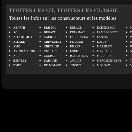
TOUTES LES GT, TOUTES LES CLASSIC
Toutes les infos sur les constructeurs et les modèles.
ABARTH
BRISTOL
DELAGE
KOENIGSEGG
N
AC
BUGATTI
DELAHAYE
LAMBORGHINI
P
ALFA ROMEO
CADILLAC
FACEL VEGA
LANCIA
ALLARD
CHEVROLET
FERRARI
LOTUS
AMG
CHRYSLER
FISKER
MASERATI
ASTON MARTIN
CITROEN
FORD
MAYBACH
AUDI
COOPER
ISO RIVOLTA
MCLAREN
BENTLEY
DAIMLER
JAGUAR
MERCEDES BENZ
BMW
DE TOMASO
JENSEN
MORGAN