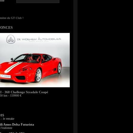
sse
NONCES
- 360 Challenge Stradale Coupé
50 km - 159900 €
935
: le remake
li Amos Delta Futurista
l'italienne