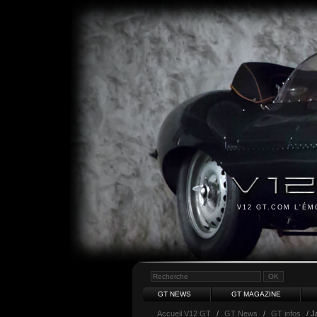
V12 GT.COM L'É
GT NEWS
GT MAGAZINE
Accueil V12 GT
/
GT News
/
GT infos
/ J