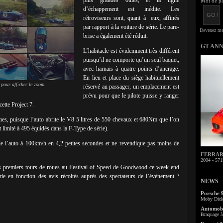
plus grandes ouïes, et la ligne
Mot de pa
d’échappement est inédite. Les
rétroviseurs sont, quant à eux, affinés
par rapport à la voiture de série. Le pare-
brise a également été réduit.
GT AN
L’habitacle est évidemment très différent
puisqu’il ne comporte qu’un seul baquet,
avec harnais à quatre points d’ancrage.
En lieu et place du siège habituellement
 pour afficher le zoom.
réservé au passager, un emplacement est
prévu pour que le pilote puisse y ranger
ette Project 7.
mes, puisque l’auto abrite le V8 5 litres de 550 chevaux et 680Nm que l’on
t limité à 495 équidés dans la F-Type de série).
oie l’auto à 100km/h en 4,2 petites secondes et ne revendique pas moins de
FERRARI 
2004 - 571
ses premiers tours de roues au Festival of Speed de Goodwood ce week-end
érie en fonction des avis récoltés auprès des spectateurs de l’événement ?
NEWS
Porsche 
Moby Dick 
Automobi
Braquage à 