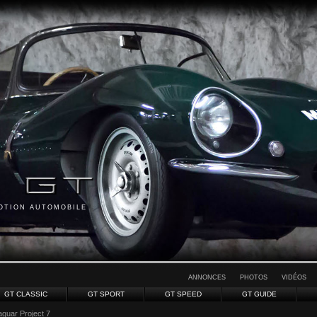
MOTION AUTOMOBILE
ANNONCES
PHOTOS
VIDÉOS
GT CLASSIC
GT SPORT
GT SPEED
GT GUIDE
aguar Project 7