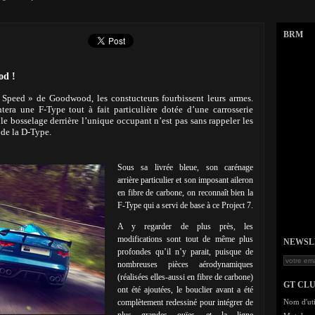
BRM
od !
 Speed » de Goodwood, les constucteurs fourbissent leurs armes.
era une F-Type tout à fait particulière dotée d’une carrosserie
e bosselage derrière l’unique occupant n’est pas sans rappeler les
 de la D-Type.
Sous sa livrée bleue, son carénage
arrière particulier et son imposant aileron
en fibre de carbone, on reconnaît bien la
F-Type qui a servi de base à ce Project 7.
A y regarder de plus près, les
modifications sont tout de même plus
NEWSLET
profondes qu’il n’y parait, puisque de
nombreuses pièces aérodynamiques
(réalisées elles-aussi en fibre de carbone)
GT CL
ont été ajoutées, le bouclier avant a été
complètement redessiné pour intégrer de
Nom d'uti