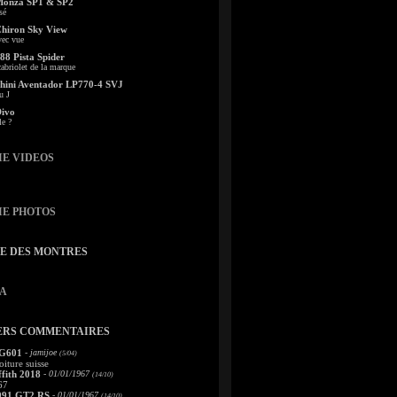
Monza SP1 & SP2
sé
Chiron Sky View
vec vue
88 Pista Spider
abriolet de la marque
ini Aventador LP770-4 SVJ
u J
Divo
le ?
IE VIDEOS
IE PHOTOS
TE DES MONTRES
A
ERS COMMENTAIRES
 G601
- jamijoe
(5/04)
oiture suisse
fith 2018
- 01/01/1967
(14/10)
67
991 GT2 RS
- 01/01/1967
(14/10)