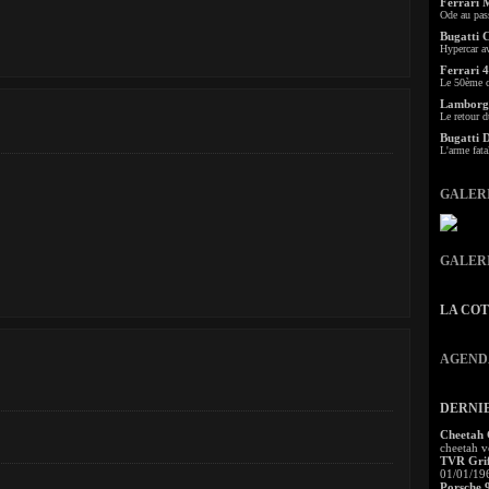
Ferrari 
Ode au pas
Bugatti 
Hypercar a
Ferrari 4
Le 50ème c
Lamborgh
Le retour d
Bugatti 
L'arme fata
GALER
GALER
LA CO
AGEND
DERNI
Cheetah
cheetah v
TVR Grif
01/01/19
Porsche 