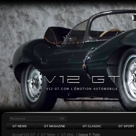
V12 GT.COM L'ÉMOTION AUTOMOBILE
GT NEWS
GT MAGAZINE
GT CLASSIC
GT SPORT
Accueil V12 GT
/
GT News
/
GT infos
/ Jaguar F-Type