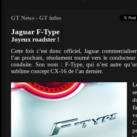
GT News
-
GT infos
Jaguar F-Type
Joyeux roadster !
Cette fois c’est donc officiel, Jaguar commercialis
l’an prochain, résolument tourné vers le conducteur e
conduite. Son nom : F-Type, qui n’est autre qu’un
sublime concept CX-16 de l’an dernier.
L
s
d
f
v
C
p