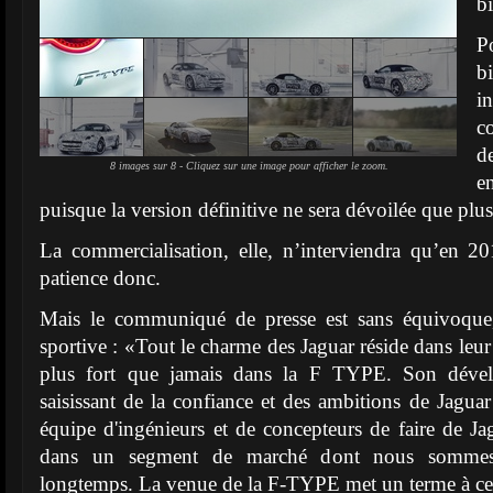
b
Po
b
i
c
d
8 images sur 8 - Cliquez sur une image pour afficher le zoom.
e
puisque la version définitive ne sera dévoilée que plus
La commercialisation, elle, n’interviendra qu’en 
patience donc.
Mais le communiqué de presse est sans équivoque,
sportive : «Tout le charme des Jaguar réside dans leur 
plus fort que jamais dans la F TYPE. Son dévelo
saisissant de la confiance et des ambitions de Jaguar
équipe d'ingénieurs et de concepteurs de faire de J
dans un segment de marché dont nous sommes 
longtemps. La venue de la F-TYPE met un terme à ce