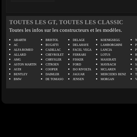
TOUTES LES GT, TOUTES LES CLASSIC
Toutes les infos sur les constructeurs et les modèles.
ABARTH
BRISTOL
DELAGE
KOENIGSEGG
N
AC
BUGATTI
DELAHAYE
LAMBORGHINI
P
ALFA ROMEO
CADILLAC
FACEL VEGA
LANCIA
ALLARD
CHEVROLET
FERRARI
LOTUS
AMG
CHRYSLER
FISKER
MASERATI
ASTON MARTIN
CITROEN
FORD
MAYBACH
AUDI
COOPER
ISO RIVOLTA
MCLAREN
BENTLEY
DAIMLER
JAGUAR
MERCEDES BENZ
BMW
DE TOMASO
JENSEN
MORGAN