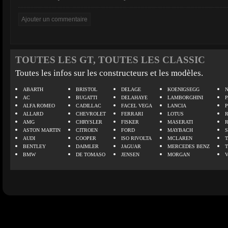
TOUTES LES GT, TOUTES LES CLASSIC
Toutes les infos sur les constructeurs et les modèles.
ABARTH
BRISTOL
DELAGE
KOENIGSEGG
N
AC
BUGATTI
DELAHAYE
LAMBORGHINI
P
ALFA ROMEO
CADILLAC
FACEL VEGA
LANCIA
ALLARD
CHEVROLET
FERRARI
LOTUS
AMG
CHRYSLER
FISKER
MASERATI
ASTON MARTIN
CITROEN
FORD
MAYBACH
AUDI
COOPER
ISO RIVOLTA
MCLAREN
BENTLEY
DAIMLER
JAGUAR
MERCEDES BENZ
BMW
DE TOMASO
JENSEN
MORGAN