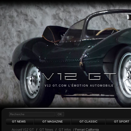
V12 GT.COM L'ÉMOTION AUTOMOBILE
GT NEWS
GT MAGAZINE
GT CLASSIC
GT SPORT
Accueil V12 GT
/
GT News
/
GT infos
/ Ferrari California