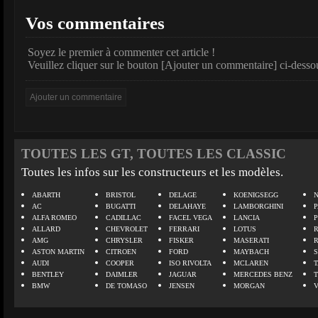
Vos commentaires
Soyez le premier à commenter cet article !
Veuillez cliquer sur le bouton [Ajouter un commentaire] ci-desso
TOUTES LES GT, TOUTES LES CLASSIC
Toutes les infos sur les constructeurs et les modèles.
ABARTH
BRISTOL
DELAGE
KOENIGSEGG
N
AC
BUGATTI
DELAHAYE
LAMBORGHINI
P
ALFA ROMEO
CADILLAC
FACEL VEGA
LANCIA
ALLARD
CHEVROLET
FERRARI
LOTUS
AMG
CHRYSLER
FISKER
MASERATI
ASTON MARTIN
CITROEN
FORD
MAYBACH
AUDI
COOPER
ISO RIVOLTA
MCLAREN
BENTLEY
DAIMLER
JAGUAR
MERCEDES BENZ
BMW
DE TOMASO
JENSEN
MORGAN