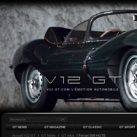
V12 GT.COM L'ÉMOTION AUTOMOBILE
GT NEWS
GT MAGAZINE
GT CLASSIC
GT SPORT
Accueil V12 GT
/
GT News
/
GT infos
/ Ferrari 599 HGTE