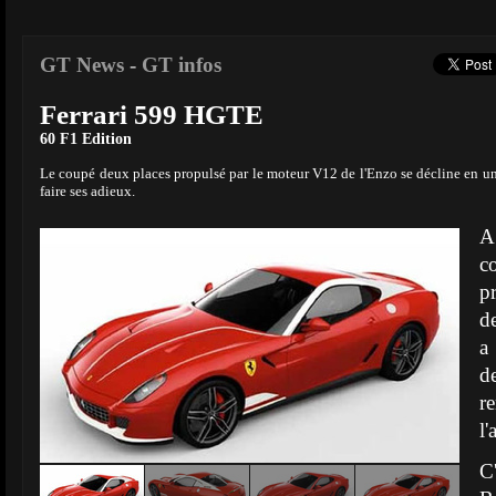
GT News
-
GT infos
Ferrari 599 HGTE
60 F1 Edition
Le coupé deux places propulsé par le moteur V12 de l'Enzo se décline en un
faire ses adieux.
A
c
p
de
a
d
r
l'
C