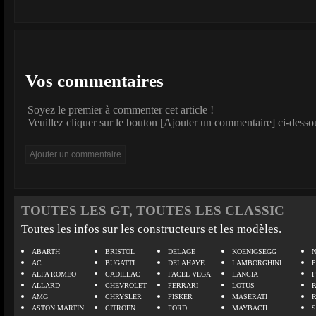
Vos commentaires
Soyez le premier à commenter cet article !
Veuillez cliquer sur le bouton [Ajouter un commentaire] ci-desso
TOUTES LES GT, TOUTES LES CLASSIC
Toutes les infos sur les constructeurs et les modèles.
ABARTH
BRISTOL
DELAGE
KOENIGSEGG
N
AC
BUGATTI
DELAHAYE
LAMBORGHINI
P
ALFA ROMEO
CADILLAC
FACEL VEGA
LANCIA
ALLARD
CHEVROLET
FERRARI
LOTUS
AMG
CHRYSLER
FISKER
MASERATI
ASTON MARTIN
CITROEN
FORD
MAYBACH