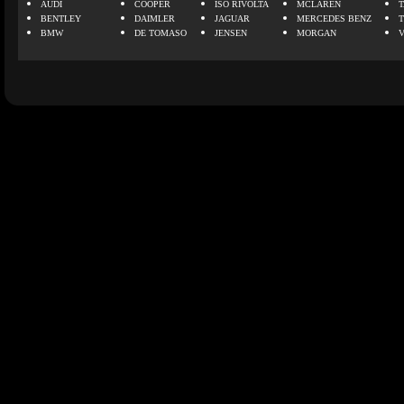
AUDI
COOPER
ISO RIVOLTA
MCLAREN
BENTLEY
DAIMLER
JAGUAR
MERCEDES BENZ
BMW
DE TOMASO
JENSEN
MORGAN