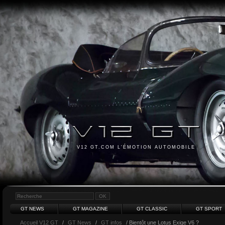
V12 GT.COM L'ÉMOTION AUTOMOBILE
GT NEWS
GT MAGAZINE
GT CLASSIC
GT SPORT
Accueil V12 GT
/
GT News
/
GT infos
/ Bientôt une Lotus Exige V6 ?