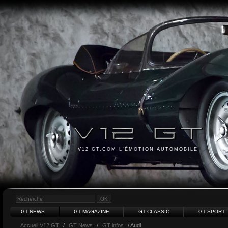
V12 GT.COM L'ÉMOTION AUTOMOBILE
GT NEWS
GT MAGAZINE
GT CLASSIC
GT SPORT
Accueil V12 GT
/
GT News
/
GT infos
/ Audi