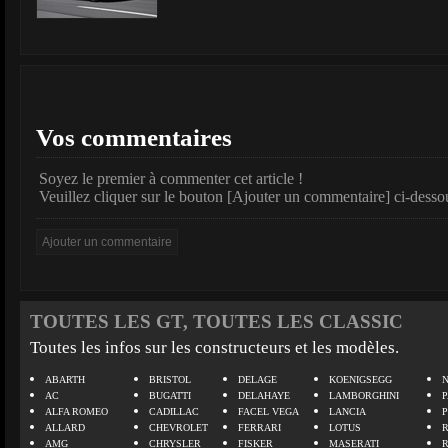
Vos commentaires
Soyez le premier à commenter cet article !
Veuillez cliquer sur le bouton [Ajouter un commentaire] ci-desso
TOUTES LES GT, TOUTES LES CLASSIC
Toutes les infos sur les constructeurs et les modèles.
ABARTH
BRISTOL
DELAGE
KOENIGSEGG
N
AC
BUGATTI
DELAHAYE
LAMBORGHINI
P
ALFA ROMEO
CADILLAC
FACEL VEGA
LANCIA
ALLARD
CHEVROLET
FERRARI
LOTUS
AMG
CHRYSLER
FISKER
MASERATI