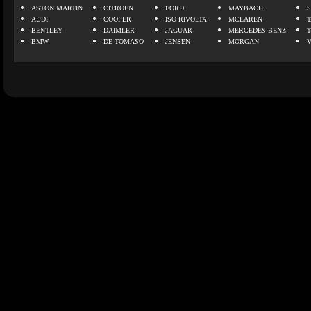
ASTON MARTIN
CITROEN
FORD
MAYBACH
AUDI
COOPER
ISO RIVOLTA
MCLAREN
BENTLEY
DAIMLER
JAGUAR
MERCEDES BENZ
BMW
DE TOMASO
JENSEN
MORGAN