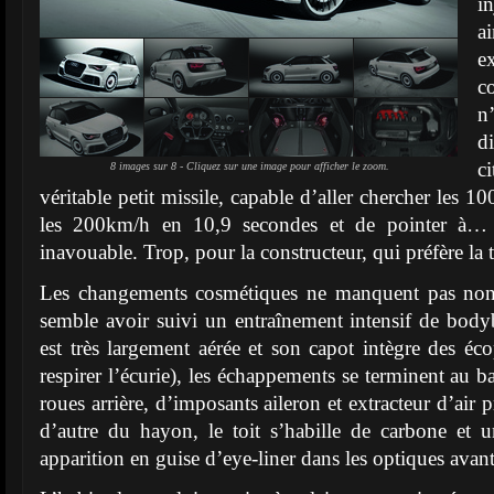
i
a
e
c
n
d
c
8 images sur 8 - Cliquez sur une image pour afficher le zoom.
véritable petit missile, capable d’aller chercher les 
les 200km/h en 10,9 secondes et de pointer à… 
inavouable. Trop, pour la constructeur, qui préfère la t
Les changements cosmétiques ne manquent pas non 
semble avoir suivi un entraînement intensif de body
est très largement aérée et son capot intègre des écop
respirer l’écurie), les échappements se terminent au ba
roues arrière, d’imposants aileron et extracteur d’air 
d’autre du hayon, le toit s’habille de carbone et u
apparition en guise d’eye-liner dans les optiques avant