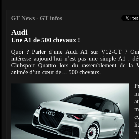
GT News
-
GT infos
Audi
Une A1 de 500 chevaux !
Quoi ? Parler d’une Audi A1 sur V12-GT ? Oui,
intéresse aujourd’hui n’est pas une simple A1 : d
Clubsport Quattro lors du rassemblement de la Wö
animée d’un cœur de… 500 chevaux.
P
m
a
m
c
l
t