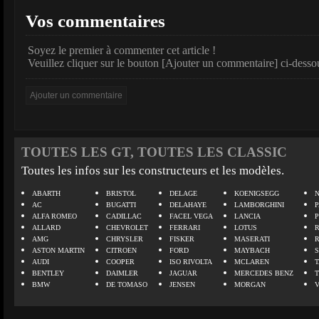
Vos commentaires
Soyez le premier à commenter cet article !
Veuillez cliquer sur le bouton [Ajouter un commentaire] ci-desso
TOUTES LES GT, TOUTES LES CLASSIC
Toutes les infos sur les constructeurs et les modèles.
ABARTH
BRISTOL
DELAGE
KOENIGSEGG
N
AC
BUGATTI
DELAHAYE
LAMBORGHINI
P
ALFA ROMEO
CADILLAC
FACEL VEGA
LANCIA
ALLARD
CHEVROLET
FERRARI
LOTUS
AMG
CHRYSLER
FISKER
MASERATI
ASTON MARTIN
CITROEN
FORD
MAYBACH
AUDI
COOPER
ISO RIVOLTA
MCLAREN
BENTLEY
DAIMLER
JAGUAR
MERCEDES BENZ
BMW
DE TOMASO
JENSEN
MORGAN