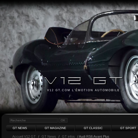
V12 GT.COM L'ÉMOTION AUTOMOBILE
GT NEWS
GT MAGAZINE
GT CLASSIC
GT SPORT
Accueil V12 GT
/
GT News
/
GT infos
/ Audi RS6 Avant Plus