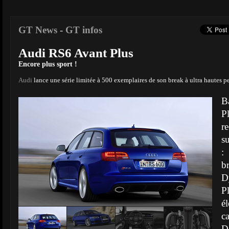
GT News
-
GT infos
Audi RS6 Avant Plus
Encore plus sport !
Audi
lance une série limitée à 500 exemplaires de son break à ultra hautes p
B
P
r
s
:
b
D
P
é
c
D