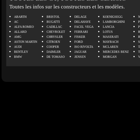
Toutes les infos sur les constructeurs et les modèles.
ABARTH
BRISTOL
DELAGE
KOENIGSEGG
N
AC
BUGATTI
DELAHAYE
LAMBORGHINI
P
ALFA ROMEO
CADILLAC
FACEL VEGA
LANCIA
ALLARD
CHEVROLET
FERRARI
LOTUS
AMG
CHRYSLER
FISKER
MASERATI
ASTON MARTIN
CITROEN
FORD
MAYBACH
AUDI
COOPER
ISO RIVOLTA
MCLAREN
BENTLEY
DAIMLER
JAGUAR
MERCEDES BENZ
BMW
DE TOMASO
JENSEN
MORGAN