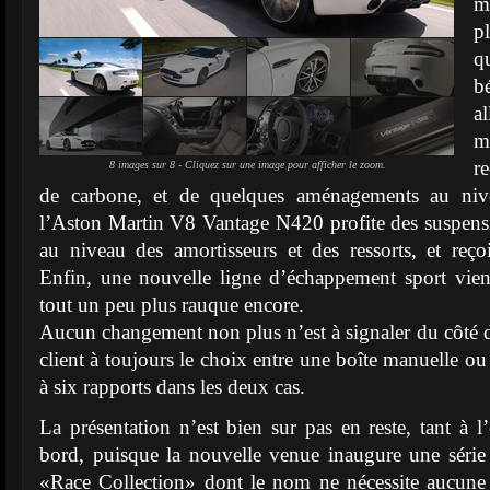
m
p
q
b
a
m
r
8 images sur 8 - Cliquez sur une image pour afficher le zoom.
de carbone, et de quelques aménagements au nive
l’Aston Martin V8 Vantage N420 profite des suspensi
au niveau des amortisseurs et des ressorts, et reçoi
Enfin, une nouvelle ligne d’échappement sport vien
tout un peu plus rauque encore.
Aucun changement non plus n’est à signaler du côté de
client à toujours le choix entre une boîte manuelle o
à six rapports dans les deux cas.
La présentation n’est bien sur pas en reste, tant à l
bord, puisque la nouvelle venue inaugure une série
«Race Collection» dont le nom ne nécessite aucune