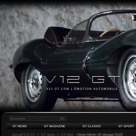
V12 GT.COM L'ÉMOTION AUTOMOBILE
GT NEWS
GT MAGAZINE
GT CLASSIC
GT SPORT
Accueil V12 GT
/
GT News
/
GT infos
/ Aston Martin V8 Vantage N420