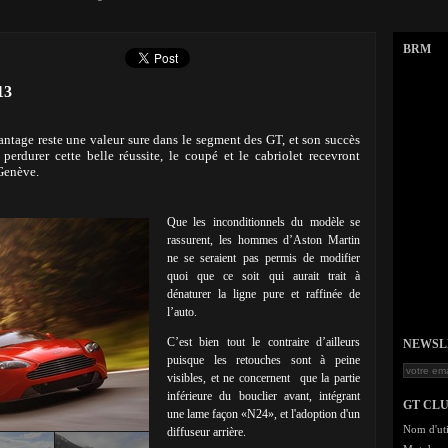
BRM
13
antage reste une valeur sure dans le segment des GT, et son succès
perdurer cette belle réussite, le coupé et le cabriolet recevront
Genève.
Que les inconditionnels du modèle se
rassurent, les hommes d’Aston Martin
ne se seraient pas permis de modifier
quoi que ce soit qui aurait trait à
dénaturer la ligne pure et raffinée de
l’auto.
C’est bien tout le contraire d’ailleurs
NEWSLET
puisque les retouches sont à peine
visibles, et ne concernent que la partie
inférieure du bouclier avant, intégrant
GT CL
une lame façon «N24», et l'adoption d'un
Nom d'uti
diffuseur arrière.