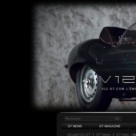
V12 GT.COM L'É
GT NEWS
GT MAGAZINE
Accueil V12 GT
/
GT News
/
GT infos
/ A