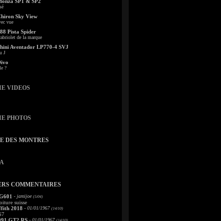
Monza SP1 & SP2
sé
Chiron Sky View
vec vue
88 Pista Spider
abriolet de la marque
ini Aventador LP770-4 SVJ
u J
Divo
le ?
IE VIDEOS
IE PHOTOS
TE DES MONTRES
A
ERS COMMENTAIRES
 G601
- jamijoe
(5/04)
oiture suisse
fith 2018
- 01/01/1967
(14/10)
67
991 GT2 RS
- 01/01/1967
(14/10)