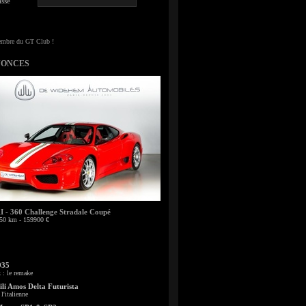
sse
NONCES
- 360 Challenge Stradale Coupé
50 km - 159900 €
935
: le remake
li Amos Delta Futurista
l'italienne