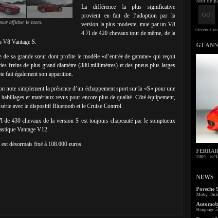
Mot de pa
La différence la plus significative
provient en fait de l’adoption par la
our afficher le zoom.
version la plus modeste, mue par un V8
4.7l de 420 chevaux tout de même, de la
 la V8 Vantage S.
GT AN
sue de sa grande sœur dont profite le modèle «d’entrée de gamme» qui reçoit
 des freins de plus grand diamètre (380 millimètres) et des pneus plus larges
te fait également son apparition.
l’on note simplement la présence d’un échappement sport sur la «S» pour une
x habillages et matériaux revus pour encore plus de qualité. Côté équipement,
érie avec le dispositif Bluetooth et le Cruise Control.
7l de 430 chevaux de la version S est toujours chapeauté par le somptueux
tastique Vantage V12.
est désormais fixé à 108.000 euros.
FERRARI 
2004 - 571
NEWS
Porsche 
Moby Dick 
Automobi
Braquage à 