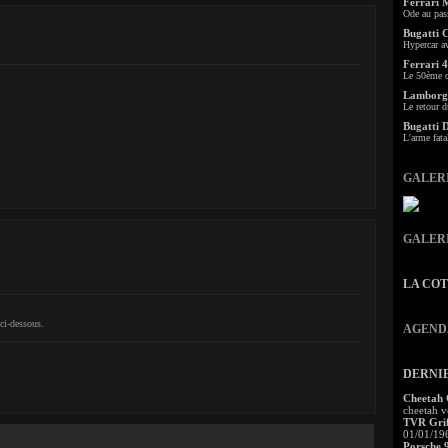
Ferrari 
Ode au pas
Bugatti 
Hypercar a
Ferrari 4
Le 50ème c
Lamborgh
Le retour d
Bugatti 
L'arme fata
GALER
GALER
LA CO
ci-dessous.
AGEND
DERNI
Cheetah
cheetah v
TVR Grif
01/01/19
Porsche 