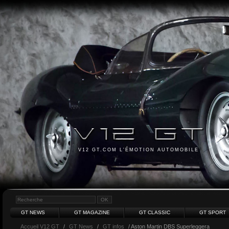
V12 GT.COM L'ÉMOTION AUTOMOBILE
GT NEWS
GT MAGAZINE
GT CLASSIC
GT SPORT
Accueil V12 GT
/
GT News
/
GT infos
/ Aston Martin DBS Superleggera