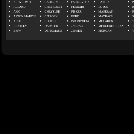
ALFA ROMEO
CADILLAC
FACEL VEGA
LANCIA
ALLARD
CHEVROLET
FERRARI
LOTUS
AMG
CHRYSLER
FISKER
MASERATI
ASTON MARTIN
CITROEN
FORD
MAYBACH
AUDI
COOPER
ISO RIVOLTA
MCLAREN
BENTLEY
DAIMLER
JAGUAR
MERCEDES BENZ
BMW
DE TOMASO
JENSEN
MORGAN