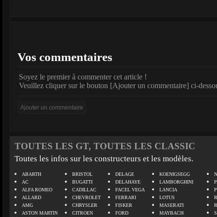
Vos commentaires
Soyez le premier à commenter cet article !
Veuillez cliquer sur le bouton [Ajouter un commentaire] ci-desso
TOUTES LES GT, TOUTES LES CLASSIC
Toutes les infos sur les constructeurs et les modèles.
ABARTH
BRISTOL
DELAGE
KOENIGSEGG
N
AC
BUGATTI
DELAHAYE
LAMBORGHINI
P
ALFA ROMEO
CADILLAC
FACEL VEGA
LANCIA
ALLARD
CHEVROLET
FERRARI
LOTUS
AMG
CHRYSLER
FISKER
MASERATI
ASTON MARTIN
CITROEN
FORD
MAYBACH