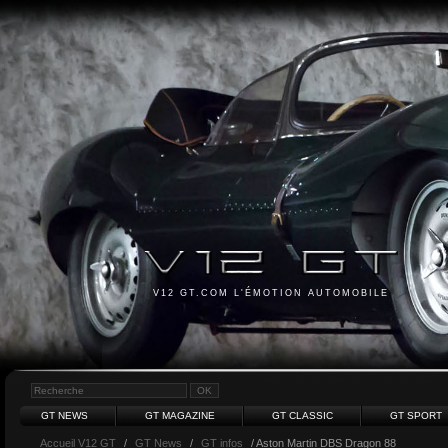
V12 GT.COM L'ÉMOTION AUTOMOBILE
GT NEWS
GT MAGAZINE
GT CLASSIC
GT SPORT
Accueil V12 GT
/
GT News
/
GT infos
/ Aston Martin DBS Dragon 88