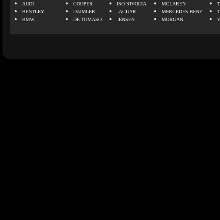
AUDI
COOPER
ISO RIVOLTA
MCLAREN
BENTLEY
DAIMLER
JAGUAR
MERCEDES BENZ
BMW
DE TOMASO
JENSEN
MORGAN