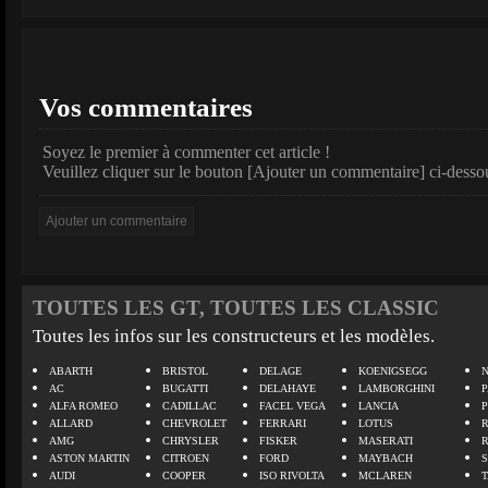
Vos commentaires
Soyez le premier à commenter cet article !
Veuillez cliquer sur le bouton [Ajouter un commentaire] ci-desso
TOUTES LES GT, TOUTES LES CLASSIC
Toutes les infos sur les constructeurs et les modèles.
ABARTH
BRISTOL
DELAGE
KOENIGSEGG
N
AC
BUGATTI
DELAHAYE
LAMBORGHINI
P
ALFA ROMEO
CADILLAC
FACEL VEGA
LANCIA
ALLARD
CHEVROLET
FERRARI
LOTUS
AMG
CHRYSLER
FISKER
MASERATI
ASTON MARTIN
CITROEN
FORD
MAYBACH
AUDI
COOPER
ISO RIVOLTA
MCLAREN