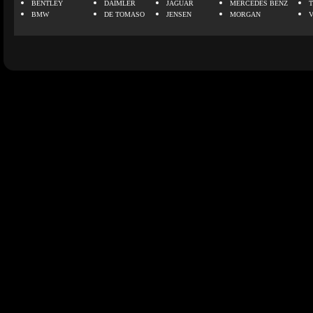
BENTLEY
DAIMLER
JAGUAR
MERCEDES BENZ
BMW
DE TOMASO
JENSEN
MORGAN