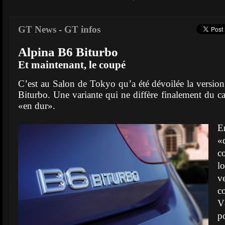
GT News
-
GT infos
Alpina B6 Biturbo
Et maintenant, le coupé
C’est au Salon de Tokyo qu’a été dévoilée la versio
Biturbo. Une variante qui ne diffère finalement du ca
«en dur».
E
«d
c
l
v
c
V
p