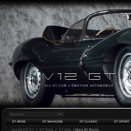
V12 GT.COM L'ÉMOTION AUTOMOBILE
GT NEWS
GT MAGAZINE
GT CLASSIC
GT SPORT
Accueil V12 GT
/
GT News
/
GT infos
/ Alpina B6 Biturbo