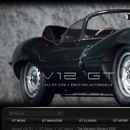
V12 GT.COM L'ÉMOTION AUTOMOBILE
GT NEWS
GT MAGAZINE
GT CLASSIC
GT SPORT
Accueil V12 GT
/
GT News
/
GT salons
/ Top Marques Monaco 2012