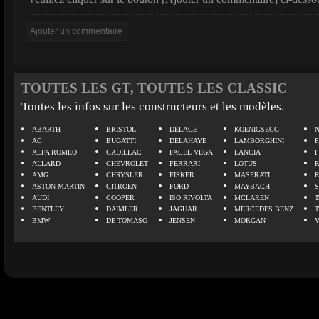
TOUTES LES GT, TOUTES LES CLASSIC
Toutes les infos sur les constructeurs et les modèles.
ABARTH
BRISTOL
DELAGE
KOENIGSEGG
N
AC
BUGATTI
DELAHAYE
LAMBORGHINI
P
ALFA ROMEO
CADILLAC
FACEL VEGA
LANCIA
ALLARD
CHEVROLET
FERRARI
LOTUS
AMG
CHRYSLER
FISKER
MASERATI
ASTON MARTIN
CITROEN
FORD
MAYBACH
AUDI
COOPER
ISO RIVOLTA
MCLAREN
BENTLEY
DAIMLER
JAGUAR
MERCEDES BENZ
BMW
DE TOMASO
JENSEN
MORGAN