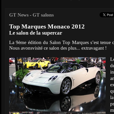
GT News
-
GT salons
Top Marques Monaco 2012
Le salon de la supercar
La 9ème édition du Salon Top Marques sʼest tenue
Nous avonsvisité ce salon des plus... extravagant !
L
d
i
a
e
qu
la
pr
m