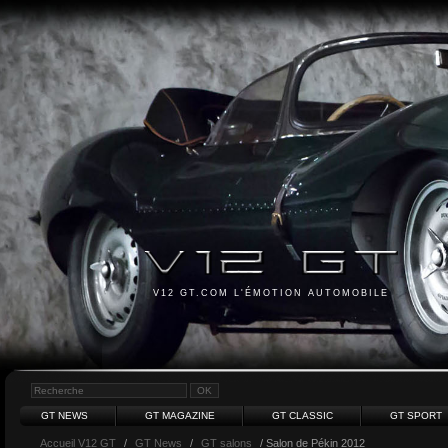
V12 GT.COM L'ÉMOTION AUTOMOBILE
GT NEWS
GT MAGAZINE
GT CLASSIC
GT SPORT
Accueil V12 GT
/
GT News
/
GT salons
/ Salon de Pékin 2012