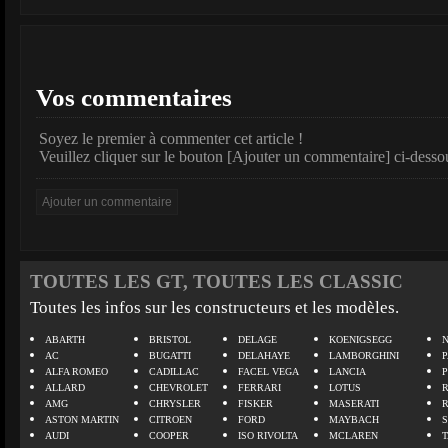
Vos commentaires
Soyez le premier à commenter cet article !
Veuillez cliquer sur le bouton [Ajouter un commentaire] ci-desso
TOUTES LES GT, TOUTES LES CLASSIC
Toutes les infos sur les constructeurs et les modèles.
ABARTH
BRISTOL
DELAGE
KOENIGSEGG
N
AC
BUGATTI
DELAHAYE
LAMBORGHINI
P
ALFA ROMEO
CADILLAC
FACEL VEGA
LANCIA
ALLARD
CHEVROLET
FERRARI
LOTUS
AMG
CHRYSLER
FISKER
MASERATI
ASTON MARTIN
CITROEN
FORD
MAYBACH
AUDI
COOPER
ISO RIVOLTA
MCLAREN