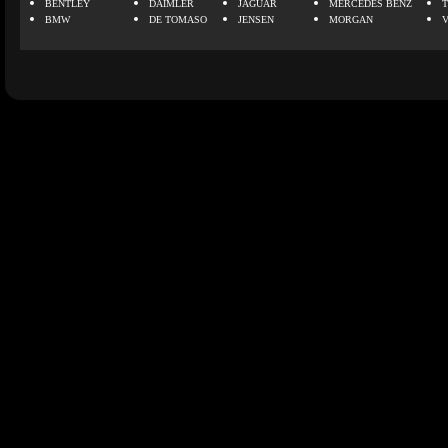
BENTLEY
DAIMLER
JAGUAR
MERCEDES BENZ
BMW
DE TOMASO
JENSEN
MORGAN