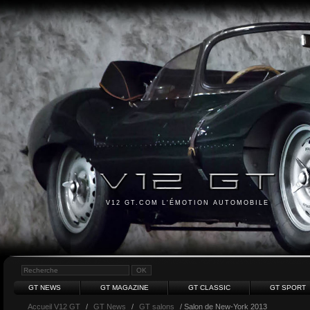
V12 GT.COM L'ÉMOTION AUTOMOBILE
GT NEWS
GT MAGAZINE
GT CLASSIC
GT SPORT
Accueil V12 GT
/
GT News
/
GT salons
/ Salon de New-York 2013