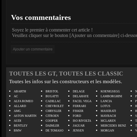
Vos commentaires
Soyez le premier à commenter cet article !
Veuillez cliquer sur le bouton [Ajouter un commentaire] ci-desso
TOUTES LES GT, TOUTES LES CLASSIC
Toutes les infos sur les constructeurs et les modèles.
ABARTH
BRISTOL
DELAGE
KOENIGSEGG
N
AC
BUGATTI
DELAHAYE
LAMBORGHINI
P
ALFA ROMEO
CADILLAC
FACEL VEGA
LANCIA
ALLARD
CHEVROLET
FERRARI
LOTUS
AMG
CHRYSLER
FISKER
MASERATI
ASTON MARTIN
CITROEN
FORD
MAYBACH
AUDI
COOPER
ISO RIVOLTA
MCLAREN
BENTLEY
DAIMLER
JAGUAR
MERCEDES BENZ
BMW
DE TOMASO
JENSEN
MORGAN