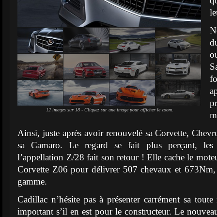
qu
le
N
d
o
S
f
a
p
12 images sur 18 - Cliquez sur une image pour afficher le zoom.
m
Ainsi, juste après avoir renouvelé sa Corvette, Chevro
sa Camaro. Le regard se fait plus perçant, les 
l’appellation Z/28 fait son retour ! Elle cache le mote
Corvette Z06 pour délivrer 507 chevaux et 673Nm, et
gamme.
Cadillac n’hésite pas à présenter carrément sa tou
important s’il en est pour le constructeur. Le nouv