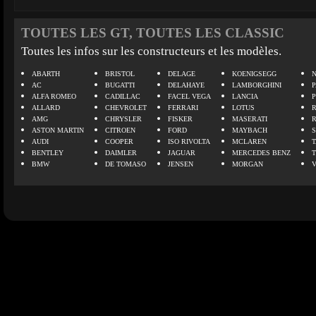
TOUTES LES GT, TOUTES LES CLASSIC
Toutes les infos sur les constructeurs et les modèles.
ABARTH
BRISTOL
DELAGE
KOENIGSEGG
N
AC
BUGATTI
DELAHAYE
LAMBORGHINI
P
ALFA ROMEO
CADILLAC
FACEL VEGA
LANCIA
ALLARD
CHEVROLET
FERRARI
LOTUS
AMG
CHRYSLER
FISKER
MASERATI
ASTON MARTIN
CITROEN
FORD
MAYBACH
AUDI
COOPER
ISO RIVOLTA
MCLAREN
BENTLEY
DAIMLER
JAGUAR
MERCEDES BENZ
BMW
DE TOMASO
JENSEN
MORGAN