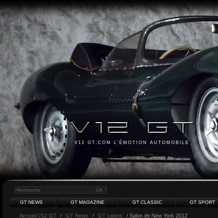
V12 GT.COM L'ÉMOTION AUTOMOBILE
GT NEWS
GT MAGAZINE
GT CLASSIC
GT SPORT
Accueil V12 GT
/
GT News
/
GT salons
/ Salon de New York 2012