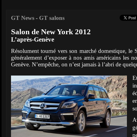
GT News
-
GT salons
Salon de New York 2012
L’après-Genève
Résolument tourné vers son marché domestique, le S
généralement d’exposer à nos amis américains les n
Genève. N’empêche, on n’est jamais à l’abri de quel
E
i
é
e
s
A
g
p