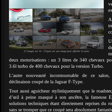
v
ex
A
t
c
U
d
12 images sur 16 - Cliquez sur une image pour afficher le zoom.
m
deux motorisations : un 3 litres de 340 chevaux po
3.6l turbo de 400 chevaux pour la version Turbo.
L’autre nouveauté incontournable de ce salon,
déclinaison coupé de la Jaguar F-Type.
Tout aussi aguicheur stylistiquement que le roadster,
d’œil à peine masqué à son ancêtre, la fameuse E
solutions techniques étant directement reprises du ro
sans se tromper que ce coupé sera absolument fantasti