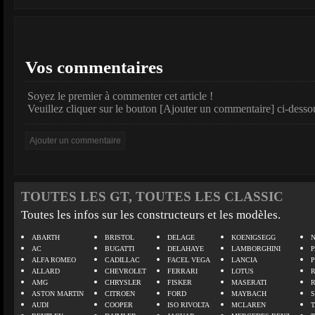
Vos commentaires
Soyez le premier à commenter cet article !
Veuillez cliquer sur le bouton [Ajouter un commentaire] ci-desso
TOUTES LES GT, TOUTES LES CLASSIC
Toutes les infos sur les constructeurs et les modèles.
ABARTH
BRISTOL
DELAGE
KOENIGSEGG
N
AC
BUGATTI
DELAHAYE
LAMBORGHINI
P
ALFA ROMEO
CADILLAC
FACEL VEGA
LANCIA
ALLARD
CHEVROLET
FERRARI
LOTUS
AMG
CHRYSLER
FISKER
MASERATI
ASTON MARTIN
CITROEN
FORD
MAYBACH
AUDI
COOPER
ISO RIVOLTA
MCLAREN