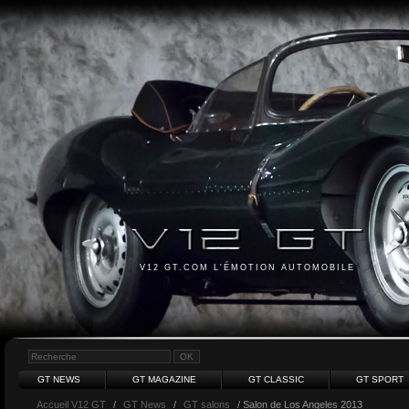
V12 GT.COM L'ÉMOTION AUTOMOBILE
GT NEWS
GT MAGAZINE
GT CLASSIC
GT SPORT
Accueil V12 GT
/
GT News
/
GT salons
/ Salon de Los Angeles 2013