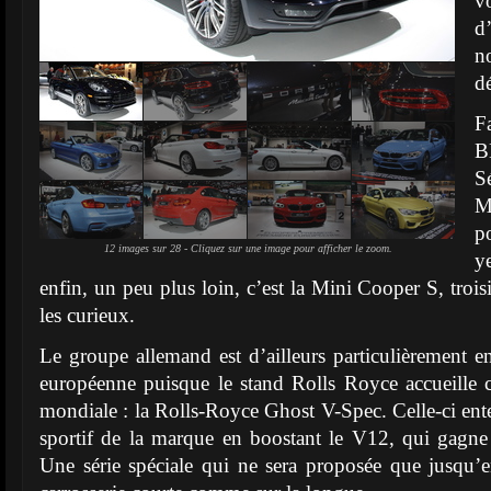
v
d
n
d
F
B
S
M
p
12 images sur 28 - Cliquez sur une image pour afficher le zoom.
y
enfin, un peu plus loin, c’est la Mini Cooper S, troi
les curieux.
Le groupe allemand est d’ailleurs particulièrement en
européenne puisque le stand Rolls Royce accueille 
mondiale : la Rolls-Royce Ghost V-Spec. Celle-ci ente
sportif de la marque en boostant le V12, qui gagn
Une série spéciale qui ne sera proposée que jusqu’e