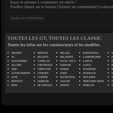
Soyez le premier à commenter cet article !
Veuillez cliquer sur le bouton [Ajouter un commentaire] ci-desso
TOUTES LES GT, TOUTES LES CLASSIC
Toutes les infos sur les constructeurs et les modèles.
ABARTH
BRISTOL
DELAGE
KOENIGSEGG
N
AC
BUGATTI
DELAHAYE
LAMBORGHINI
P
ALFA ROMEO
CADILLAC
FACEL VEGA
LANCIA
ALLARD
CHEVROLET
FERRARI
LOTUS
AMG
CHRYSLER
FISKER
MASERATI
ASTON MARTIN
CITROEN
FORD
MAYBACH
AUDI
COOPER
ISO RIVOLTA
MCLAREN
BENTLEY
DAIMLER
JAGUAR
MERCEDES BENZ
BMW
DE TOMASO
JENSEN
MORGAN