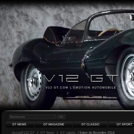
V12 GT.COM L'ÉMOTION AUTOMOBILE
GT NEWS
GT MAGAZINE
GT CLASSIC
GT SPORT
Accueil V12 GT
/
GT News
/
GT salons
/ Salon de Bruxelles 2014