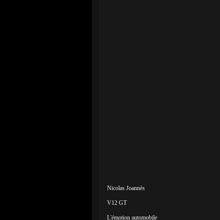
Nicolas Joannès
V12 GT
L'émotion automobile