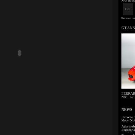
Mot de pa
GT AN
FERRARI 
2004 - 571
NEWS
Porsche 
Moby Dick 
Automobi
Braquage à 