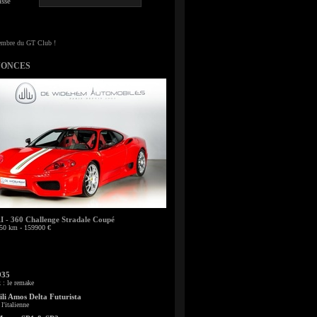
sse
NONCES
- 360 Challenge Stradale Coupé
50 km - 159900 €
935
: le remake
li Amos Delta Futurista
l'italienne