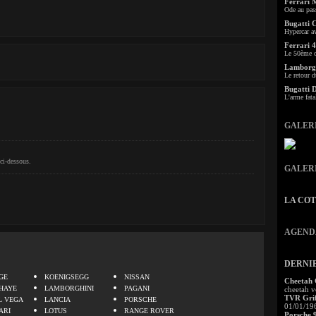
Ferrari 
Ode au pas
Bugatti 
Hypercar a
Ferrari 4
Le 50ème c
Lamborgh
Le retour d
Bugatti 
L'arme fata
GALER
ci-dessous.
GALER
LA CO
AGEND
.
DERNI
GE
KOENIGSEGG
NISSAN
Cheetah
HAYE
LAMBORGHINI
PAGANI
cheetah v
TVR Grif
L VEGA
LANCIA
PORSCHE
01/01/19
ARI
LOTUS
RANGE ROVER
Porsche 