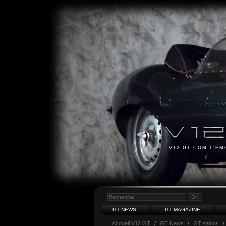
V12 GT.COM L'É
GT NEWS
GT MAGAZINE
Accueil V12 GT
/
GT News
/
GT salons
/