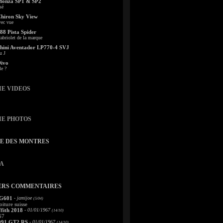
Monza SP1 & SP2
sé
Chiron Sky View
vec vue
88 Pista Spider
abriolet de la marque
ini Aventador LP770-4 SVJ
u J
Divo
le ?
IE VIDEOS
IE PHOTOS
TE DES MONTRES
A
ERS COMMENTAIRES
 G601
- jamijoe
(5/04)
oiture suisse
fith 2018
- 01/01/1967
(14/10)
67
991 GT2 RS
- 01/01/1967
(14/10)