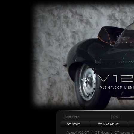
V12 GT.COM L'É
GT NEWS
GT MAGAZINE
Accueil V12 GT
/
GT News
/
GT salons
/