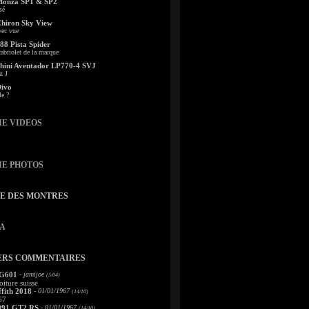
Monza SP1 & SP2
sé
Chiron Sky View
vec vue
88 Pista Spider
abriolet de la marque
ini Aventador LP770-4 SVJ
u J
Divo
le ?
IE VIDEOS
IE PHOTOS
TE DES MONTRES
A
ERS COMMENTAIRES
 G601
- jamijoe
(5/04)
oiture suisse
fith 2018
- 01/01/1967
(14/10)
67
991 GT2 RS
- 01/01/1967
(14/10)