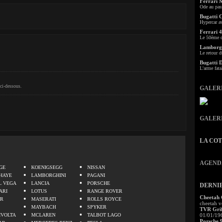
Ferrari 
Ode au pas
Bugatti 
Hypercar a
Ferrari 4
Le 50ème c
Lamborgh
Le retour d
Bugatti 
L'arme fata
ci-dessous.
GALER
GALER
LA CO
.
AGEND
GE
KOENIGSEGG
NISSAN
HAYE
LAMBORGHINI
PAGANI
L VEGA
LANCIA
PORSCHE
DERNI
ARI
LOTUS
RANGE ROVER
Cheetah
ER
MASERATI
ROLLS ROYCE
cheetah v
MAYBACH
SPYKER
TVR Grif
IVOLTA
MCLAREN
TALBOT LAGO
01/01/19
Porsche 