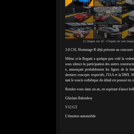
12 images sur 42 - Cliquez sur une image
3.0 CSL Hommage R déjà présente au concours d'
Même si la Bugatti a quelque peu volé la vedette
sous silence la participation des autres construc
e, annonçant probablement les lignes de la f
derniers concepts respectifs, l'IAA et la DBX. M
tant le soucis esthétique du détail est poussé en 
Rendez-vous dans un an, en espérant d'aussi belle
Ghislain Balemboy
V12 GT
L'émotion automobile