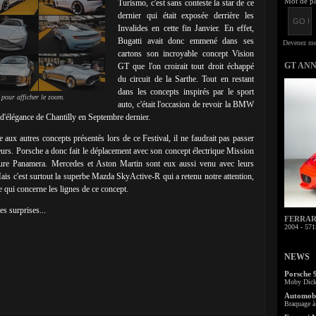
Mot de pa
Turismo, c'est sans conteste la star de ce
dernier qui était exposée derrière les
Invalides en cette fin Janvier. En effet,
Bugatti avait donc emmené dans ses
cartons son incroyable concept Vision
GT AN
GT que l'on croirait tout droit échappé
du circuit de la Sarthe. Tout en restant
dans les concepts inspirés par le sport
 pour afficher le zoom.
auto, c'était l'occasion de revoir la BMW
élégance de Chantilly en Septembre dernier.
 aux autres concepts présentés lors de ce Festival, il ne faudrait pas passer
teurs. Porsche a donc fait le déplacement avec son concept électrique Mission
uture Panamera. Mercedes et Aston Martin sont eux aussi venu avec leurs
ais c'est surtout la superbe Mazda SkyActive-R qui a retenu notre attention,
ce qui concerne les lignes de ce concept.
s surprises...
FERRARI 
2004 - 571
NEWS
Porsche 
Moby Dick 
Automobi
Braquage à 