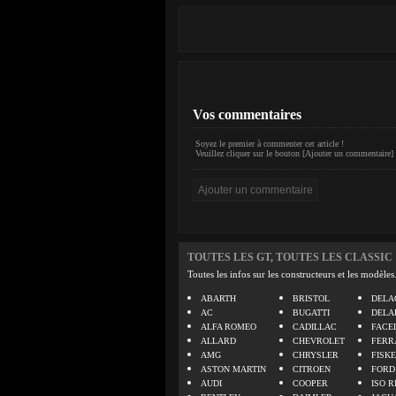
Vos commentaires
Soyez le premier à commenter cet article !
Veuillez cliquer sur le bouton [Ajouter un commentaire] 
TOUTES LES GT, TOUTES LES CLASSIC
Toutes les infos sur les constructeurs et les modèles
ABARTH
BRISTOL
DELA
AC
BUGATTI
DELA
ALFA ROMEO
CADILLAC
FACE
ALLARD
CHEVROLET
FERR
AMG
CHRYSLER
FISK
ASTON MARTIN
CITROEN
FORD
AUDI
COOPER
ISO R