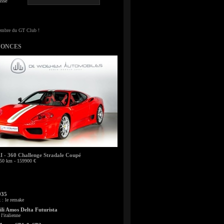
sse
NONCES
- 360 Challenge Stradale Coupé
50 km - 159900 €
935
: le remake
li Amos Delta Futurista
l'italienne