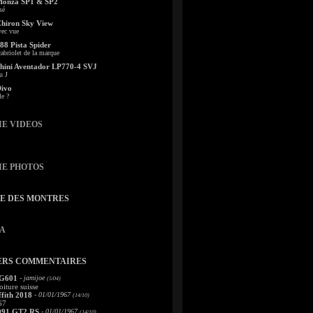
Monza SP1 & SP2
sé
Chiron Sky View
vec vue
88 Pista Spider
abriolet de la marque
ini Aventador LP770-4 SVJ
u J
Divo
le ?
IE VIDEOS
IE PHOTOS
TE DES MONTRES
A
ERS COMMENTAIRES
 G601
- jamijoe
(5/04)
oiture suisse
fith 2018
- 01/01/1967
(14/10)
67
991 GT2 RS
- 01/01/1967
(14/10)