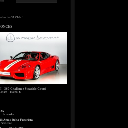
sse
NONCES
- 360 Challenge Stradale Coupé
50 km - 159900 €
935
: le remake
li Amos Delta Futurista
l'italienne