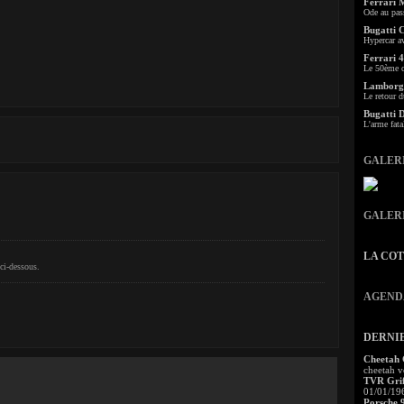
Ferrari 
Ode au pas
Bugatti 
Hypercar a
Ferrari 4
Le 50ème c
Lamborgh
Le retour d
Bugatti 
L'arme fata
GALER
GALER
LA CO
ci-dessous.
AGEND
DERNI
Cheetah
cheetah v
TVR Grif
.
01/01/19
Porsche 