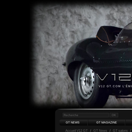
V12 GT.COM L'É
GT NEWS
GT MAGAZINE
Accueil V12 GT
/
GT News
/
GT salons
/