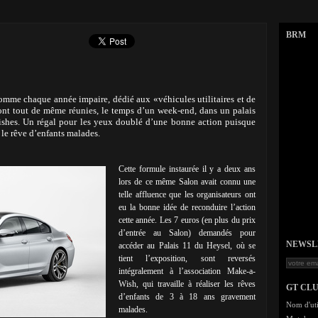
BRM
comme chaque année impaire, dédié aux «véhicules utilitaires et de
sont tout de même réunies, le temps d’un week-end, dans un palais
ishes. Un régal pour les yeux doublé d’une bonne action puisque
r le rêve d’enfants malades.
Cette formule instaurée il y a deux ans
lors de ce même Salon avait connu une
telle affluence que les organisateurs ont
eu la bonne idée de reconduire l’action
cette année. Les 7 euros (en plus du prix
d’entrée au Salon) demandés pour
NEWSLET
accéder au Palais 11 du Heysel, où se
tient l’exposition, sont reversés
intégralement à l’association Make-a-
Wish, qui travaille à réaliser les rêves
GT CL
d’enfants de 3 à 18 ans gravement
Nom d'uti
malades.