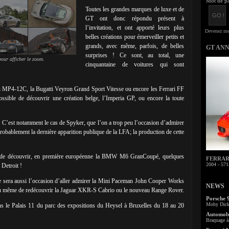
Mot de pa
Toutes les grandes marques de luxe et de
GT ont donc répondu présent à
l’invitation, et ont apporté leurs plus
belles créations pour émerveiller petits et
grands, avec même, parfois, de belles
GT AN
surprises ! Ce sont, au total, une
our afficher le zoom.
cinquantaine de voitures qui sont
en MP4-12C, la Bugatti Veyron Grand Sport Vitesse ou encore les Ferrari FF
ssible de découvrir une création belge, l’Imperia GP, ou encore la toute
e. C’est notamment le cas de Spyker, que l’on a trop peu l’occasion d’admirer
robablement la dernière apparition publique de la LFA; la production de cette
on de découvrir, en première européenne la BMW M6 GranCoupé, quelques
FERRARI 
2004 - 571
 Detroit !
ce sera aussi l’occasion d’aller admirer la Mini Paceman John Cooper Works
NEWS
ou même de redécouvrir la Jaguar XKR-S Cabrio ou le nouveau Range Rover.
Porsche 
Moby Dick 
s le Palais 11 du parc des expositions du Heysel à Bruxelles du 18 au 20
Automobi
Braquage à 