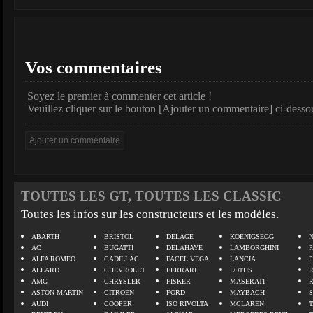
Vos commentaires
Soyez le premier à commenter cet article !
Veuillez cliquer sur le bouton [Ajouter un commentaire] ci-desso
TOUTES LES GT, TOUTES LES CLASSIC
Toutes les infos sur les constructeurs et les modèles.
ABARTH
BRISTOL
DELAGE
KOENIGSEGG
N
AC
BUGATTI
DELAHAYE
LAMBORGHINI
P
ALFA ROMEO
CADILLAC
FACEL VEGA
LANCIA
ALLARD
CHEVROLET
FERRARI
LOTUS
AMG
CHRYSLER
FISKER
MASERATI
ASTON MARTIN
CITROEN
FORD
MAYBACH
AUDI
COOPER
ISO RIVOLTA
MCLAREN