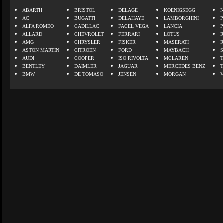
ABARTH
BRISTOL
DELAGE
KOENIGSEGG
N
AC
BUGATTI
DELAHAYE
LAMBORGHINI
P
ALFA ROMEO
CADILLAC
FACEL VEGA
LANCIA
ALLARD
CHEVROLET
FERRARI
LOTUS
AMG
CHRYSLER
FISKER
MASERATI
ASTON MARTIN
CITROEN
FORD
MAYBACH
AUDI
COOPER
ISO RIVOLTA
MCLAREN
BENTLEY
DAIMLER
JAGUAR
MERCEDES BENZ
BMW
DE TOMASO
JENSEN
MORGAN