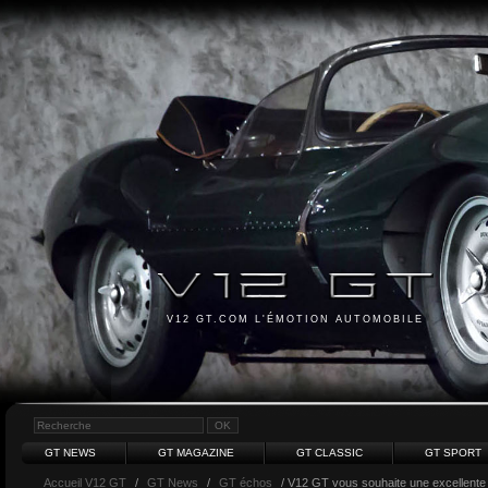
V12 GT.COM L'ÉMOTION AUTOMOBILE
GT NEWS
GT MAGAZINE
GT CLASSIC
GT SPORT
Accueil V12 GT
/
GT News
/
GT échos
/ V12 GT vous souhaite une excellente