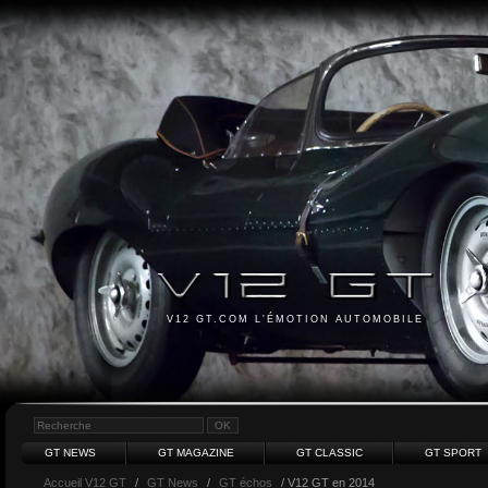
V12 GT.COM L'ÉMOTION AUTOMOBILE
GT NEWS
GT MAGAZINE
GT CLASSIC
GT SPORT
Accueil V12 GT
/
GT News
/
GT échos
/ V12 GT en 2014