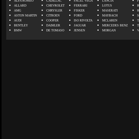
ALFA ROMEO
CADILLAC
FACEL VEGA
LANCIA
ALLARD
CHEVROLET
FERRARI
LOTUS
AMG
CHRYSLER
FISKER
MASERATI
ASTON MARTIN
CITROEN
FORD
MAYBACH
AUDI
COOPER
ISO RIVOLTA
MCLAREN
BENTLEY
DAIMLER
JAGUAR
MERCEDES BENZ
BMW
DE TOMASO
JENSEN
MORGAN