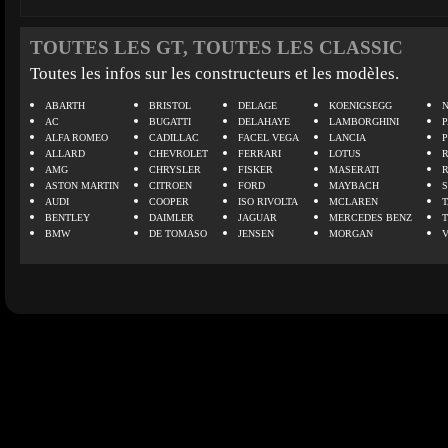
TOUTES LES GT, TOUTES LES CLASSIC
Toutes les infos sur les constructeurs et les modèles.
ABARTH
BRISTOL
DELAGE
KOENIGSEGG
N
AC
BUGATTI
DELAHAYE
LAMBORGHINI
P
ALFA ROMEO
CADILLAC
FACEL VEGA
LANCIA
ALLARD
CHEVROLET
FERRARI
LOTUS
AMG
CHRYSLER
FISKER
MASERATI
ASTON MARTIN
CITROEN
FORD
MAYBACH
AUDI
COOPER
ISO RIVOLTA
MCLAREN
BENTLEY
DAIMLER
JAGUAR
MERCEDES BENZ
BMW
DE TOMASO
JENSEN
MORGAN