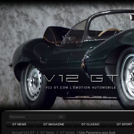
V12 GT.COM L'ÉMOTION AUTOMOBILE
GT NEWS
GT MAGAZINE
GT CLASSIC
GT SPORT
Accueil V12 GT
/
GT News
/
GT échos
/ Une Panamera pour Audi