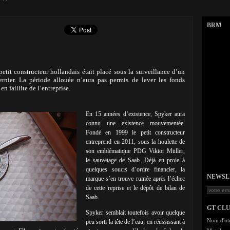
BRM
etit constructeur hollandais était placé sous la surveillance d’un
rnier. La période allouée n’aura pas permis de lever les fonds
en faillite de l’entreprise.
En 15 années d’existence, Spyker aura
connu une existence mouvementée.
Fondé en 1999 le petit constructeur
entreprend en 2011, sous la houlette de
son emblématique PDG Viktor Müller,
le sauvetage de Saab. Déjà en proie à
quelques soucis d’ordre financier, la
NEWSLET
marque s’en trouve ruinée après l’échec
de cette reprise et le dépôt de bilan de
Saab.
GT CL
Spyker semblait toutefois avoir quelque
Nom d'uti
peu sorti la tête de l’eau, en réussissant à