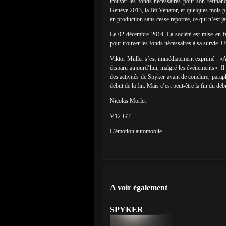
trouver les fonds nécessaires pour son refinan
Genève 2013, la B6 Venator, et quelques mois pl
en production sans cesse reportée, ce qui n’est j
Le 02 décembre 2014, La société est mise en fai
pour trouver les fonds nécessaires à sa survie. Une
Viktor Müller s’est immédiatement exprimé : «A
disparu aujourd’hui, malgré les événements». Il a
des activités de Spyker avant de conclure, parap
début de la fin. Mais c’est peut-être la fin du déb
Nicolas Morlet
V12-GT
L’émotion automobile
A voir également
SPYKER