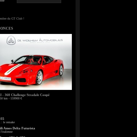
sse
NONCES
- 360 Challenge Stradale Coupé
50 km - 159900 €
935
: le remake
li Amos Delta Futurista
l'italienne