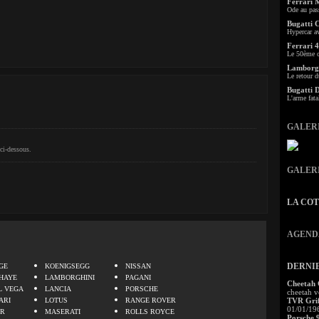
Ferrari 
Ode au pas
Bugatti 
Hypercar a
Ferrari 4
Le 50ème c
Lamborgh
Le retour d
Bugatti 
L'arme fata
GALER
ci-dessous.
GALER
LA CO
AGEND
.
DERNI
GE
KOENIGSEGG
NISSAN
HAYE
LAMBORGHINI
PAGANI
Cheetah
L VEGA
LANCIA
PORSCHE
cheetah v
ARI
LOTUS
RANGE ROVER
TVR Grif
01/01/19
ER
MASERATI
ROLLS ROYCE
Porsche 