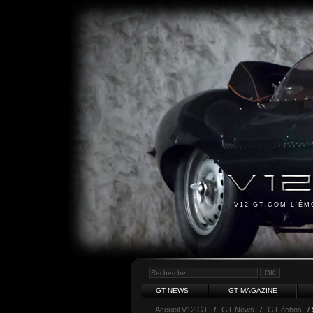
V12 GT.COM L'É
GT NEWS
GT MAGAZINE
Accueil V12 GT
/
GT News
/
GT échos
/ 