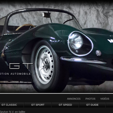
MOTION AUTOMOBILE
ANNONCES
PHOTOS
VIDÉOS
GT CLASSIC
GT SPORT
GT SPEED
GT GUIDE
Spyker N.V. en faillite