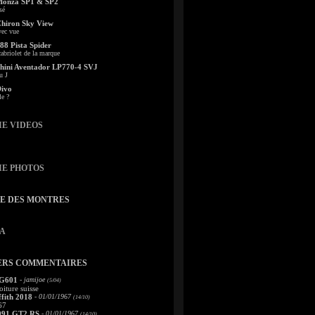
Monza SP1 & SP2
sé
Chiron Sky View
vec vue
88 Pista Spider
abriolet de la marque
ini Aventador LP770-4 SVJ
u J
Divo
le ?
IE VIDEOS
IE PHOTOS
TE DES MONTRES
A
ERS COMMENTAIRES
 G601
- jamijoe
(5/04)
oiture suisse
fith 2018
- 01/01/1967
(14/10)
67
991 GT2 RS
- 01/01/1967
(14/10)