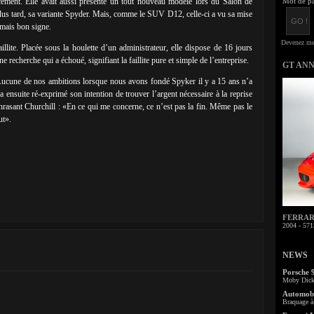
cement. Elle avait aussi présenté un tout nouveau modèle lors du Salon de
Mot de pa
us tard, sa variante Spyder. Mais, comme le SUV D12, celle-ci a vu sa mise
amais bon signe.
llite. Placée sous la houlette d’un administrateur, elle dispose de 16 jours
 recherche qui a échoué, signifiant la faillite pure et simple de l’entreprise.
GT AN
ucune de nos ambitions lorsque nous avons fondé Spyker il y a 15 ans n’a
 ensuite ré-exprimé son intention de trouver l’argent nécessaire à la reprise
hrasant Churchill : «En ce qui me concerne, ce n’est pas la fin. Même pas le
ut».
FERRARI 
2004 - 571
NEWS
Porsche 
Moby Dick 
Automobi
Braquage à 