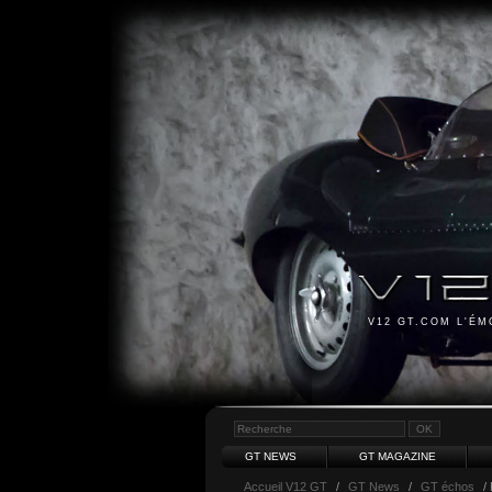
V12 GT.COM L'É
GT NEWS
GT MAGAZINE
Accueil V12 GT
/
GT News
/
GT échos
/ 