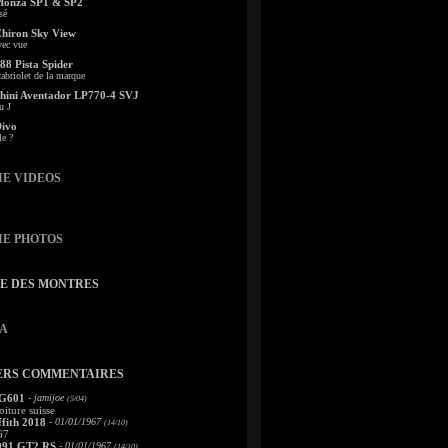
Monza SP1 & SP2
sé
Chiron Sky View
vec vue
88 Pista Spider
abriolet de la marque
ini Aventador LP770-4 SVJ
u J
Divo
le ?
IE VIDEOS
IE PHOTOS
TE DES MONTRES
A
ERS COMMENTAIRES
 G601
- jamijoe
(5/04)
oiture suisse
fith 2018
- 01/01/1967
(14/10)
67
991 GT2 RS
- 01/01/1967
(14/10)