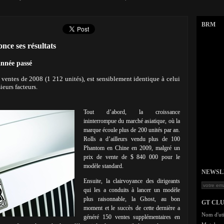
BRM
nce ses résultats
année passé
 ventes de 2008 (1 212 unités), est sensiblement identique à celui
ieurs facteurs.
Tout d’abord, la croissance
ininterrompue du marché asiatique, où la
marque écoule plus de 200 unités par an.
Rolls a d’ailleurs vendu plus de 100
Phantom en Chine en 2009, malgré un
prix de vente de $ 840 000 pour le
modèle standard.
NEWSLET
Ensuite, la clairvoyance des dirigeants
qui les a conduits à lancer un modèle
plus raisonnable, la Ghost, au bon
GT CL
moment et le succès de cette dernière a
Nom d'uti
généré 150 ventes supplémentaires en