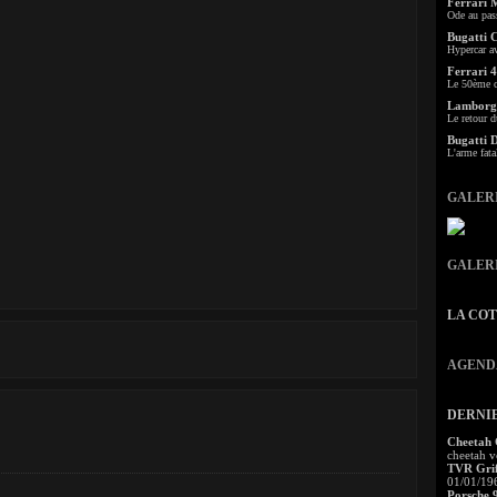
Ferrari 
Ode au pas
Bugatti 
Hypercar a
Ferrari 4
Le 50ème c
Lamborgh
Le retour d
Bugatti 
L'arme fata
GALER
GALER
LA CO
AGEND
DERNI
Cheetah
cheetah v
TVR Grif
01/01/19
Porsche 