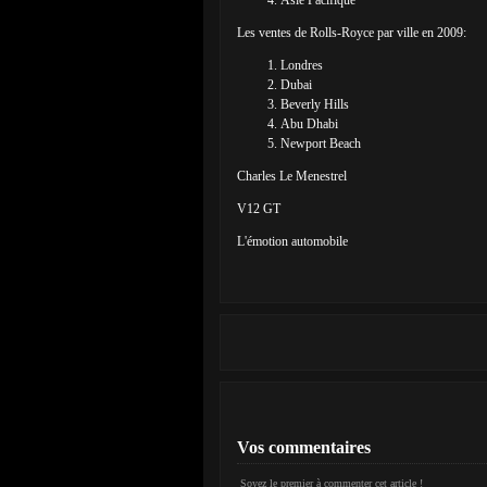
Asie Pacifique
Les ventes de Rolls-Royce par ville en 2009:
Londres
Dubai
Beverly Hills
Abu Dhabi
Newport Beach
Charles Le Menestrel
V12 GT
L'émotion automobile
Vos commentaires
Soyez le premier à commenter cet article !