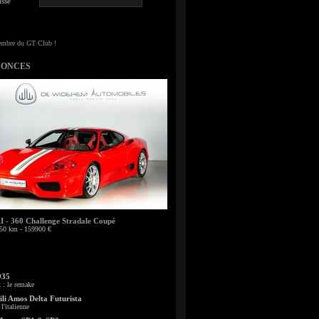
sse
NONCES
- 360 Challenge Stradale Coupé
50 km - 159900 €
935
: le remake
li Amos Delta Futurista
l'italienne