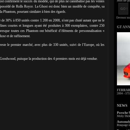
Mot de pa
t confirment le succès du modèle, qui de plus ne cannibalise pas les ventes
 possédé de Rolls Royce. La Ghost est donc bien un modèle de conquête, sa
la Phantom, pourtant similaire à bien des égards.
e de 30% à 850 unités contre 1 200 en 2008, n'ont pas chuté autant que ne le
erlines courtes et longues ayant été produites à 300 exemplaires, contre 250
GT AN
presque toutes ces Phantom ont bénéficié d’éléments de personnalisation «
luxe et de raffinement.
te le premier marché, avec plus de 330 unités, suivi de l’Europe, où les
 Goodwood, puisque la production des 4 premiers mois est déjà vendue.
FERRARI 
2004 - 571
NEWS
Porsche 
Moby Dick 
Automobi
Braquage à 