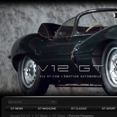
V12 GT.COM L'ÉMOTION AUTOMOBILE
GT NEWS
GT MAGAZINE
GT CLASSIC
GT SPORT
Accueil V12 GT
/
GT News
/
GT échos
/ Porsche Panamera