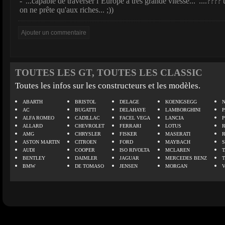
-"...capable de traverser l’Europe à très grande vitesse..."....???? 
on ne prête qu'aux riches... ;))
TOUTES LES GT, TOUTES LES CLASSIC
Toutes les infos sur les constructeurs et les modèles.
ABARTH
BRISTOL
DELAGE
KOENIGSEGG
N
AC
BUGATTI
DELAHAYE
LAMBORGHINI
P
ALFA ROMEO
CADILLAC
FACEL VEGA
LANCIA
ALLARD
CHEVROLET
FERRARI
LOTUS
AMG
CHRYSLER
FISKER
MASERATI
ASTON MARTIN
CITROEN
FORD
MAYBACH
AUDI
COOPER
ISO RIVOLTA
MCLAREN
BENTLEY
DAIMLER
JAGUAR
MERCEDES BENZ
BMW
DE TOMASO
JENSEN
MORGAN