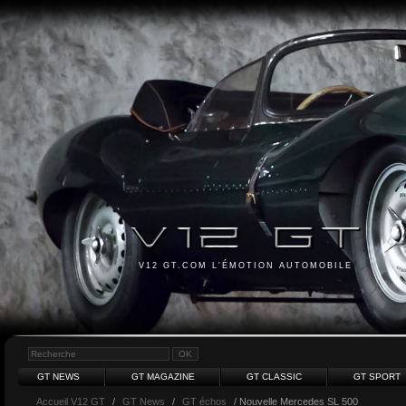
V12 GT.COM L'ÉMOTION AUTOMOBILE
GT NEWS
GT MAGAZINE
GT CLASSIC
GT SPORT
Accueil V12 GT
/
GT News
/
GT échos
/ Nouvelle Mercedes SL 500