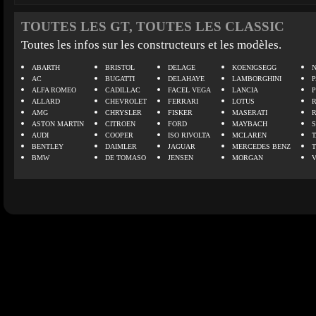
TOUTES LES GT, TOUTES LES CLASSIC
Toutes les infos sur les constructeurs et les modèles.
ABARTH
BRISTOL
DELAGE
KOENIGSEGG
N
AC
BUGATTI
DELAHAYE
LAMBORGHINI
P
ALFA ROMEO
CADILLAC
FACEL VEGA
LANCIA
ALLARD
CHEVROLET
FERRARI
LOTUS
AMG
CHRYSLER
FISKER
MASERATI
ASTON MARTIN
CITROEN
FORD
MAYBACH
AUDI
COOPER
ISO RIVOLTA
MCLAREN
BENTLEY
DAIMLER
JAGUAR
MERCEDES BENZ
BMW
DE TOMASO
JENSEN
MORGAN