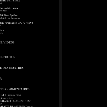
Monza SP1 & SP2
sé
Chiron Sky View
vec vue
88 Pista Spider
abriolet de la marque
ini Aventador LP770-4 SVJ
u J
Divo
le ?
IE VIDEOS
IE PHOTOS
TE DES MONTRES
A
ERS COMMENTAIRES
 G601
- jamijoe
(5/04)
oiture suisse
fith 2018
- 01/01/1967
(14/10)
67
991 GT2 RS
- 01/01/1967
(14/10)