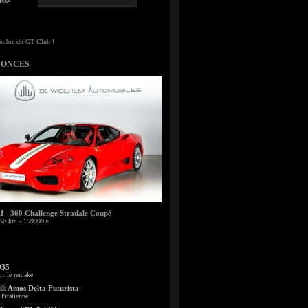
sse
NONCES
- 360 Challenge Stradale Coupé
50 km - 159900 €
935
: le remake
li Amos Delta Futurista
l'italienne