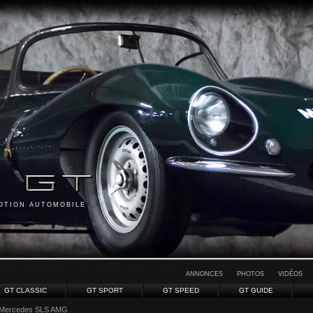
MOTION AUTOMOBILE
ANNONCES
PHOTOS
VIDÉOS
GT CLASSIC
GT SPORT
GT SPEED
GT GUIDE
 Mercedes SLS AMG