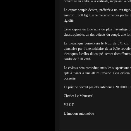
ouverture en élytre, à la verticale, rappelant la 
La capote souple évitera, préférée à un toit rigide
environ 1 650 kg. Car le mécanisme des portes d
rigidité.
Cette capote en toile aura de plus l’avantage d
claustrophobie, un des défauts du coupé, une foi
La mécanique conservera le 6.3L de 571 ch., do
transmise par l’intermédiaire de la boîte robo
identiques à celles du coupé, seront décoiffante
l'ordre de 310 km/h.
Le châssis sera reconduit, mais les suspensions s
apte à flâner à une allure urbaine. Cela évitera
bosselée.
Le prix ne devrait pas être inférieur à 200 000 
Charles Le Menestrel
V2 GT
L’émotion automobile