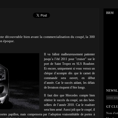
BRM
te découvrable bien avant la commercialisation du coupé, la 300
son époque.
Il va falloir malheureusement patienter
jusqu’a l’été 2011 pour "cruiser" sur le
port de Saint Tropez en SLS Roadster.
Et encore, uniquement si vous versez un
chèque d’acompte dès que le carnet de
commande sera ouvert, en début
d’année. Car le succès aidant, les délais
de livraison risquent d’être longs.
NEWSLET
Il faut dire que Mercedes compte bien
réitérer le succès du coupé, un des best-
sellers de l’année 2010. Car le roadster
GT CL
sera bien armé. Aussi joli que le coupé, il
Nom d'uti
 portes papillon, mais compensera par l’adoption vraisemblable de portes à