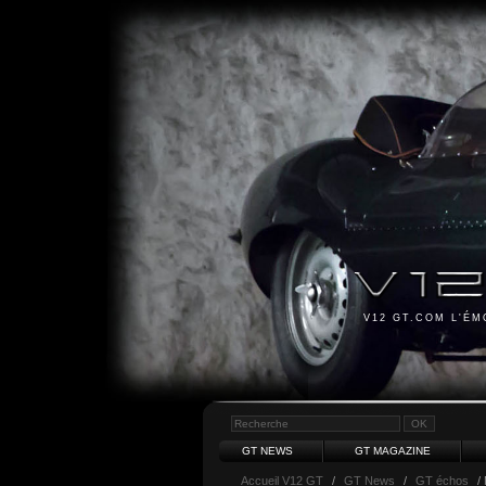
V12 GT.COM L'É
GT NEWS
GT MAGAZINE
Accueil V12 GT
/
GT News
/
GT échos
/