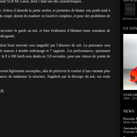
Mot de pa
défunte SLR Mc Laren, dont c’était une des caractéristiques.
, évitera d’alourdir la partie arrière, et permettra de limiter son poids total à
u coupé, absent du roadster est lourd et complexe, et pose des problèmes de
GT AN
’accroitre la garde au toit, et bien évidement d’éliminer toute sensation de
 décapotée.
nt bruit enivrant sera magnifié par l’absence de toit. La puissance sera
tisée maison à double embrayage et 7 rapports. Les performances, quasiment
s: le 0 à 100 km/h sera abattu en 3,8 secondes, pour une vitesse de pointe de
eront légèrement assouplies, afin de préserver le confort d’une variante plus
 aussi de malmener la structure, fragilisée par la découpe du toit, sur route
EUR.
FERRARI 
2004 - 571
NEWS
Porsche 
Moby Dick 
Automobi
Braquage à 