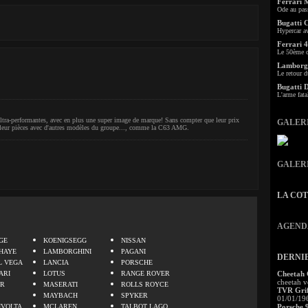
Ferrari 
Ode au pas
Bugatti 
Hypercar a
Ferrari 4
Le 50ème c
Lamborgh
Le retour d
Bugatti 
L'arme fata
ltra-performantes, avec en plus une super image de marque! Sans compter que leur prix
GALER
l de leur pièces avec d'autres modèles du groupe..., comme la C63 AMG.
GALER
LA CO
.
AGEND
GE
KOENIGSEGG
NISSAN
HAYE
LAMBORGHINI
PAGANI
DERNI
L VEGA
LANCIA
PORSCHE
ARI
LOTUS
RANGE ROVER
Cheetah
cheetah v
ER
MASERATI
ROLLS ROYCE
TVR Grif
MAYBACH
SPYKER
01/01/19
IVOLTA
MCLAREN
TALBOT LAGO
Porsche 