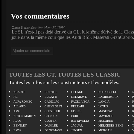
Vos commentaires
Classe S cabriolet
- Iron Man - 3/01/2014
Le SL n'est-il pas déjà dérivé du CL, lui-même dérivé de la Class
joue dans la même cour que les Audi RS5, Maserati GranCabri
TOUTES LES GT, TOUTES LES CLASSIC
Toutes les infos sur les constructeurs et les modèles.
ABARTH
BRISTOL
DELAGE
KOENIGSEGG
N
AC
BUGATTI
DELAHAYE
LAMBORGHINI
P
ALFA ROMEO
CADILLAC
FACEL VEGA
LANCIA
ALLARD
CHEVROLET
FERRARI
LOTUS
AMG
CHRYSLER
FISKER
MASERATI
ASTON MARTIN
CITROEN
FORD
MAYBACH
AUDI
COOPER
ISO RIVOLTA
MCLAREN
BENTLEY
DAIMLER
JAGUAR
MERCEDES BENZ
BMW
DE TOMASO
JENSEN
MORGAN