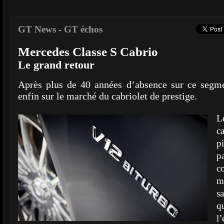
GT News
-
GT échos
Mercedes Classe S Cabrio
Le grand retour
Après plus de 40 années d’absence sur ce segme
enfin sur le marché du cabriolet de prestige.
L
c
p
p
c
m
s
q
l