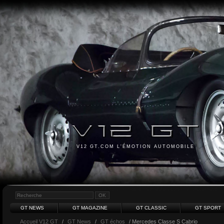
V12 GT.COM L'ÉMOTION AUTOMOBILE
GT NEWS
GT MAGAZINE
GT CLASSIC
GT SPORT
Accueil V12 GT
/
GT News
/
GT échos
/ Mercedes Classe S Cabrio