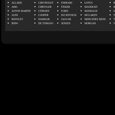
ALLARD
CHEVROLET
FERRARI
LOTUS
AMG
CHRYSLER
FISKER
MASERATI
ASTON MARTIN
CITROEN
FORD
MAYBACH
AUDI
COOPER
ISO RIVOLTA
MCLAREN
BENTLEY
DAIMLER
JAGUAR
MERCEDES BENZ
BMW
DE TOMASO
JENSEN
MORGAN