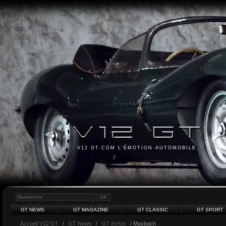
V12 GT.COM L'ÉMOTION AUTOMOBILE
GT NEWS
GT MAGAZINE
GT CLASSIC
GT SPORT
Accueil V12 GT
/
GT News
/
GT échos
/ Maybach