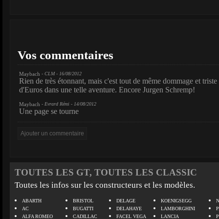
Vos commentaires
Maybach
- CLM - 16/08/2012
Rien de très étonnant, mais c'est tout de même dommage et triste 
d'Euros dans une telle aventure. Encore Jurgen Schremp!
Maybach
- Evrard Rémi - 14/08/2012
Une page se tourne
TOUTES LES GT, TOUTES LES CLASSIC
Toutes les infos sur les constructeurs et les modèles.
ABARTH
BRISTOL
DELAGE
KOENIGSEGG
N
AC
BUGATTI
DELAHAYE
LAMBORGHINI
P
ALFA ROMEO
CADILLAC
FACEL VEGA
LANCIA