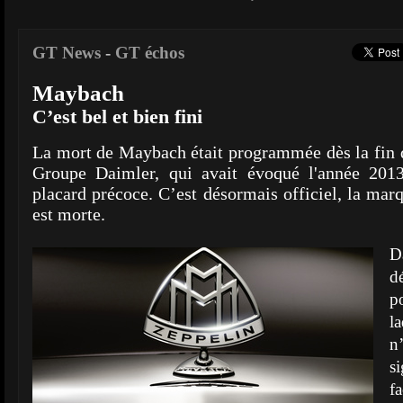
GT News
-
GT échos
Maybach
C’est bel et bien fini
La mort de Maybach était programmée dès la fin d
Groupe Daimler, qui avait évoqué l'année 201
placard précoce. C’est désormais officiel, la mar
est morte.
D
d
p
l
n
s
f