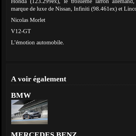
Honda (123.299ex), le troisième larron allemand,
marque de luxe de Nissan, Infiniti (98.461ex) et Linc
Nicolas Morlet
V12-GT
L’émotion automobile.
A voir également
BMW
MERCEDES BENZ