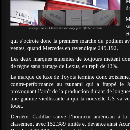
M
d
M
s
4 images sur 4 - Cliquez sur une image pour afficher le zoom.
é
qui s’octroie donc la première marche du podium av
ventes, quand Mercedes en revendique 245.192.
Les deux marques ennemies de toujours mettent donc
de règne sans partage de Lexus, en repli de 13%.
La marque de luxe de Toyota termine donc troisième, e
contre-performance au tsunami qui a frappé le Ja
provoquant l’arrêt de la production durant de longues
une gamme vieillissante à qui la nouvelle GS va v
fouet.
Derrière, Cadillac sauve l’honneur américain à la
classement avec 152.389 unités et devance ainsi Acur