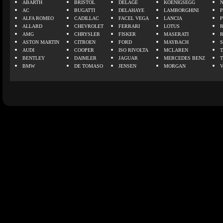
ABARTH
BRISTOL
DELAGE
KOENIGSEGG
N
AC
BUGATTI
DELAHAYE
LAMBORGHINI
P
ALFA ROMEO
CADILLAC
FACEL VEGA
LANCIA
ALLARD
CHEVROLET
FERRARI
LOTUS
AMG
CHRYSLER
FISKER
MASERATI
ASTON MARTIN
CITROEN
FORD
MAYBACH
AUDI
COOPER
ISO RIVOLTA
MCLAREN
BENTLEY
DAIMLER
JAGUAR
MERCEDES BENZ
BMW
DE TOMASO
JENSEN
MORGAN