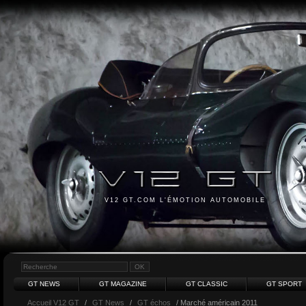
V12 GT.COM L'ÉMOTION AUTOMOBILE
GT NEWS
GT MAGAZINE
GT CLASSIC
GT SPORT
Accueil V12 GT
/
GT News
/
GT échos
/ Marché américain 2011