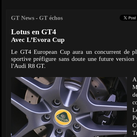
GT News
-
GT échos
Lotus en GT4
Avec L’Evora Cup
Le GT4 European Cup aura un concurrent de plu
sportive préfigure sans doute une future version 
l'Audi R8 GT.
A
M
d
c
L
P
C
T