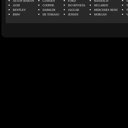
ASTON MARTIN
CITROEN
FORD
MAYBACH
AUDI
COOPER
ISO RIVOLTA
MCLAREN
BENTLEY
DAIMLER
JAGUAR
MERCEDES BENZ
BMW
DE TOMASO
JENSEN
MORGAN