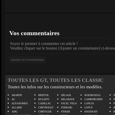
Vos commentaires
Soyez le premier à commenter cet article !
Veuillez cliquer sur le bouton [Ajouter un commentaire] ci-desso
TOUTES LES GT, TOUTES LES CLASSIC
Toutes les infos sur les constructeurs et les modèles.
ABARTH
BRISTOL
DELAGE
KOENIGSEGG
N
AC
BUGATTI
DELAHAYE
LAMBORGHINI
P
ALFA ROMEO
CADILLAC
FACEL VEGA
LANCIA
ALLARD
CHEVROLET
FERRARI
LOTUS
AMG
CHRYSLER
FISKER
MASERATI