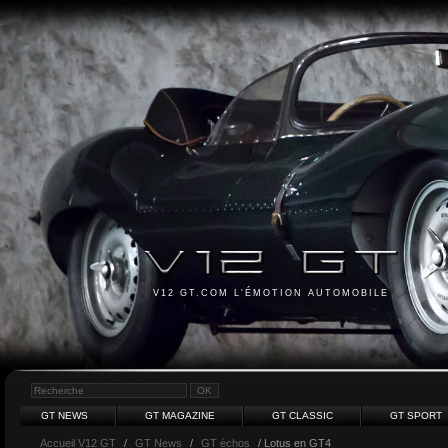
V12 GT.COM L'ÉMOTION AUTOMOBILE
GT NEWS
GT MAGAZINE
GT CLASSIC
GT SPORT
Accueil V12 GT
/
GT News
/
GT échos
/ Lotus en GT4