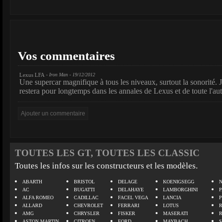
Vos commentaires
Lexus LFA
- Iron Man - 19/12/2012
Une supercar magnifique à tous les niveaux, surtout la sonorité. 
restera pour longtemps dans les annales de Lexus et de toute l'au
TOUTES LES GT, TOUTES LES CLASSIC
Toutes les infos sur les constructeurs et les modèles.
ABARTH
BRISTOL
DELAGE
KOENIGSEGG
N
AC
BUGATTI
DELAHAYE
LAMBORGHINI
P
ALFA ROMEO
CADILLAC
FACEL VEGA
LANCIA
ALLARD
CHEVROLET
FERRARI
LOTUS
AMG
CHRYSLER
FISKER
MASERATI
ASTON MARTIN
CITROEN
FORD
MAYBACH