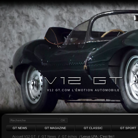
V12 GT.COM L'ÉMOTION AUTOMOBILE
GT NEWS
GT MAGAZINE
GT CLASSIC
GT SPORT
Accueil V12 GT
/
GT News
/
GT échos
/ Lexus LFA : C’est fini !