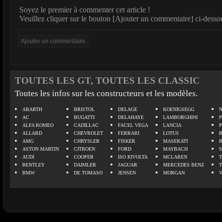
Soyez le premier à commenter cet article !
Veuillez cliquer sur le bouton [Ajouter un commentaire] ci-desso
TOUTES LES GT, TOUTES LES CLASSIC
Toutes les infos sur les constructeurs et les modèles.
ABARTH
BRISTOL
DELAGE
KOENIGSEGG
N
AC
BUGATTI
DELAHAYE
LAMBORGHINI
P
ALFA ROMEO
CADILLAC
FACEL VEGA
LANCIA
ALLARD
CHEVROLET
FERRARI
LOTUS
AMG
CHRYSLER
FISKER
MASERATI
ASTON MARTIN
CITROEN
FORD
MAYBACH
AUDI
COOPER
ISO RIVOLTA
MCLAREN
BENTLEY
DAIMLER
JAGUAR
MERCEDES BENZ
BMW
DE TOMASO
JENSEN
MORGAN