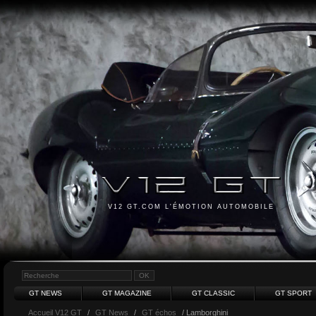
V12 GT.COM L'ÉMOTION AUTOMOBILE
GT NEWS
GT MAGAZINE
GT CLASSIC
GT SPORT
Accueil V12 GT
/
GT News
/
GT échos
/ Lamborghini