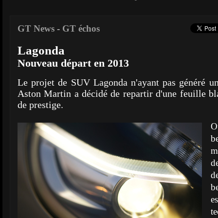
GT News
-
GT échos
Lagonda
Nouveau départ en 2013
Le projet de SUV Lagonda n'ayant pas généré un
Aston Martin a décidé de repartir d'une feuille 
de prestige.
O
b
m
d
d
b
e
t