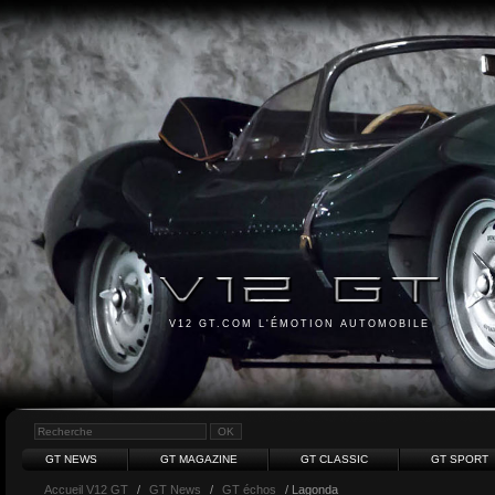
V12 GT.COM L'ÉMOTION AUTOMOBILE
GT NEWS
GT MAGAZINE
GT CLASSIC
GT SPORT
Accueil V12 GT
/
GT News
/
GT échos
/ Lagonda