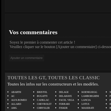
Vos commentaires
Soyez le premier à commenter cet article !
Veuillez cliquer sur le bouton [Ajouter un commentaire] ci-desso
TOUTES LES GT, TOUTES LES CLASSIC
Toutes les infos sur les constructeurs et les modèles.
ABARTH
BRISTOL
DELAGE
KOENIGSEGG
N
AC
BUGATTI
DELAHAYE
LAMBORGHINI
P
ALFA ROMEO
CADILLAC
FACEL VEGA
LANCIA
ALLARD
CHEVROLET
FERRARI
LOTUS
AMG
CHRYSLER
FISKER
MASERATI