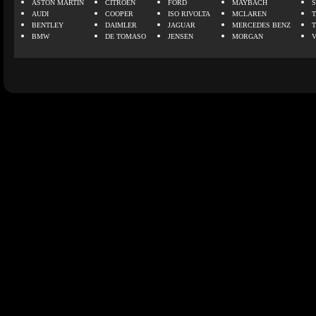
ASTON MARTIN
CITROEN
FORD
MAYBACH
AUDI
COOPER
ISO RIVOLTA
MCLAREN
BENTLEY
DAIMLER
JAGUAR
MERCEDES BENZ
BMW
DE TOMASO
JENSEN
MORGAN