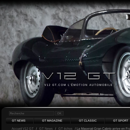
V12 GT.COM L'ÉMOTION AUTOMOBILE
GT NEWS
GT MAGAZINE
GT CLASSIC
GT SPORT
Accueil V12 GT
/
GT News
/
GT échos
/ La Maserati Gran Cabrio arrive en Fr