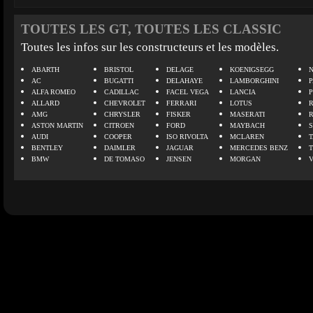
TOUTES LES GT, TOUTES LES CLASSIC
Toutes les infos sur les constructeurs et les modèles.
ABARTH
BRISTOL
DELAGE
KOENIGSEGG
N
AC
BUGATTI
DELAHAYE
LAMBORGHINI
P
ALFA ROMEO
CADILLAC
FACEL VEGA
LANCIA
ALLARD
CHEVROLET
FERRARI
LOTUS
AMG
CHRYSLER
FISKER
MASERATI
ASTON MARTIN
CITROEN
FORD
MAYBACH
AUDI
COOPER
ISO RIVOLTA
MCLAREN
BENTLEY
DAIMLER
JAGUAR
MERCEDES BENZ
BMW
DE TOMASO
JENSEN
MORGAN