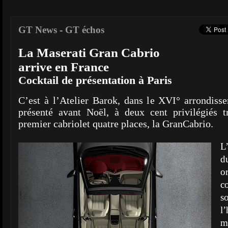
GT News
-
GT échos
La Maserati Gran Cabrio
arrive en France
Cocktail de présentation à Paris
C’est à l’Atelier Barok, dans le XVI° arrondiss
présenté avant Noël, à deux cent privilégiés t
premier cabriolet quatre places, la GranCabrio.
L
d
o
c
s
l
m